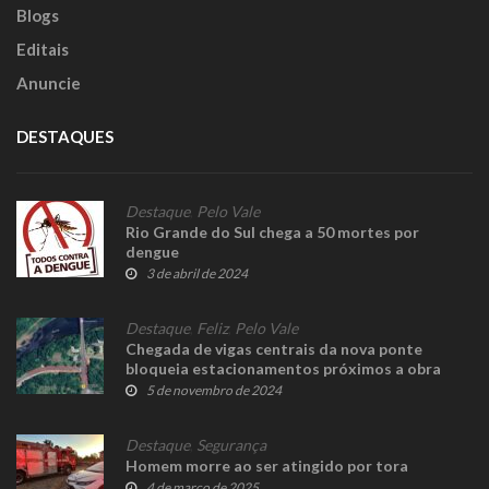
Blogs
Editais
Anuncie
DESTAQUES
Destaque
,
Pelo Vale
Rio Grande do Sul chega a 50 mortes por
dengue
3 de abril de 2024
Destaque
,
Feliz
,
Pelo Vale
Chegada de vigas centrais da nova ponte
bloqueia estacionamentos próximos a obra
nesta quarta-feira
5 de novembro de 2024
Destaque
,
Segurança
Homem morre ao ser atingido por tora
4 de março de 2025