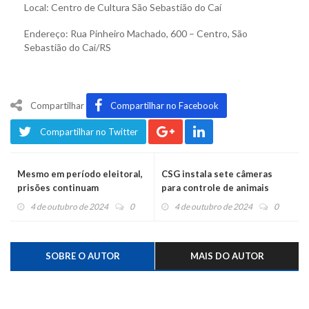
Local: Centro de Cultura São Sebastião do Caí
Endereço: Rua Pinheiro Machado, 600 – Centro, São
Sebastião do Caí/RS
Compartilhar
Compartilhar no Facebook
Compartilhar no Twitter
Mesmo em período eleitoral,
CSG instala sete câmeras
prisões continuam
para controle de animais
silvestres em rodovias entre
4 de outubro de 2024
0
4 de outubro de 2024
0
o Vale do Caí e a Serra Gaúcha
SOBRE O AUTOR
MAIS DO AUTOR