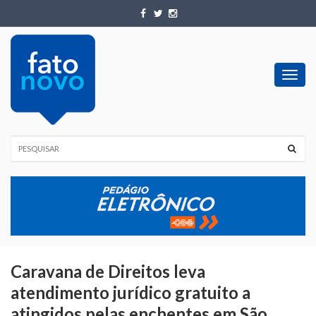
Toggl
navig
Caravana de Direitos leva
atendimento jurídico gratuito a
atingidos pelas enchentes em São