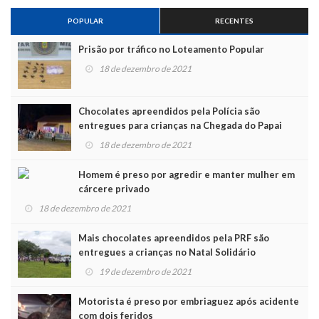
POPULAR
RECENTES
Prisão por tráfico no Loteamento Popular
18 de dezembro de 2021
Chocolates apreendidos pela Polícia são
entregues para crianças na Chegada do Papai
Noel
18 de dezembro de 2021
Homem é preso por agredir e manter mulher em
cárcere privado
18 de dezembro de 2021
Mais chocolates apreendidos pela PRF são
entregues a crianças no Natal Solidário
19 de dezembro de 2021
Motorista é preso por embriaguez após acidente
com dois feridos