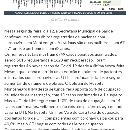
Crédito: Prefeitura
Nesta segunda-feira, dia 12, a Secretaria Municipal de Saúde
confirmou mais três óbitos registrados de paciente com
coronavírus em Montenegro. As vítimas são duas mulheres com 67
e 71 anos e um homem com 62 anos.
Os números totais mostram 6749 casos positivos acumulados,
sendo 5015 recuperados e 1623 em recuperação. Foram
registrados 46 novos casos de Covid-19 desde a última sexta-feira.
Mesmo que tenha ocorrido uma redução no número de pacientes
internados com coronavírus, as UTIs continuam lotadas e segue
aumentando o número de óbitos. O boletim do Hospital
Montenegro (HM) desta segunda-feira aponta 55% de ocupação
da unidade de internação, com 15 casos confirmados e 1 suspeito.
Mas a UTI do HM segue com 140% de taxa de ocupação, com 14
casos confirmados. Felizmente não existem pacientes aguardando
vaga na UTI. No hospital Unimed Vale do Caí a taxa de ocupação
dos leitos fora de UTI com pacientes com coronavírus baixou para
40,6%, mas o CTI segue com todos os leitos ocupados.
Como o momento da pandemia ainda é crítico, é importante a