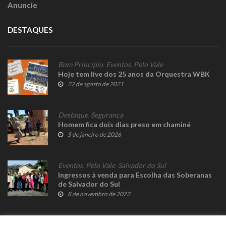
Anuncie
DESTAQUES
Bom Princípio
,
Eventos
,
Pelo Vale
Hoje tem live dos 25 anos da Orquestra WBK
22 de agosto de 2021
Destaque
,
Segurança
Homem fica dois dias preso em chaminé
5 de janeiro de 2026
Eventos
,
Pelo Vale
,
Salvador do Sul
Ingressos à venda para Escolha das Soberanas
de Salvador do Sul
8 de novembro de 2022