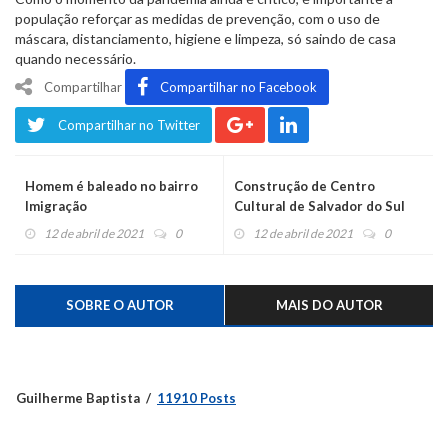
população reforçar as medidas de prevenção, com o uso de
máscara, distanciamento, higiene e limpeza, só saindo de casa
quando necessário.
Compartilhar
Compartilhar no Facebook
Compartilhar no Twitter
Homem é baleado no bairro
Construção de Centro
Imigração
Cultural de Salvador do Sul
poderá receber recursos
12 de abril de 2021
0
12 de abril de 2021
0
federais
SOBRE O AUTOR
MAIS DO AUTOR
Guilherme Baptista
11910 Posts