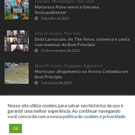
Eventos
,
Montenegro
,
Pelo Vale
Matureza Ativa vence a Gincana
Socioambiental
1 de julho de 2021
Bom Princípio
,
Pelo Vale
Dida Larruscain, do The Voice, conversa e canta
com meninas de Bom Princípio
19 de novembro de 2021
Bom Princípio
,
Destaque
,
Segurança
Morte por afogamento no Arroio Colúmbia em
Bom Princípio
1 de março de 2025
Nosso site utiliza cookies para salvar seu histórico de uso e
garantir uma melhor experiência. Ao continuar navegando
você concorda com a nossa
política de cookies e privacidade
.
© 2023 Fato Novo - Todos os direitos reservados. Desenvolvido por
Delalibera
.
OK