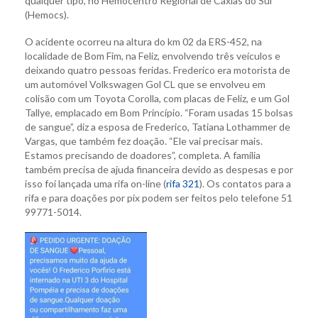
qualquer tipo, no Hemocentro Regional de Caxias do Sul
(Hemocs).
O acidente ocorreu na altura do km 02 da ERS-452, na
localidade de Bom Fim, na Feliz, envolvendo três veículos e
deixando quatro pessoas feridas. Frederico era motorista de
um automóvel Volkswagen Gol CL que se envolveu em
colisão com um Toyota Corolla, com placas de Feliz, e um Gol
Tallye, emplacado em Bom Princípio. “Foram usadas 15 bolsas
de sangue”, diz a esposa de Frederico, Tatiana Lothammer de
Vargas, que também fez doação. “Ele vai precisar mais.
Estamos precisando de doadores”, completa. A família
também precisa de ajuda financeira devido as despesas e por
isso foi lançada uma rifa on-line (
rifa 321
). Os contatos para a
rifa e para doações por pix podem ser feitos pelo telefone 51
99771-5014.