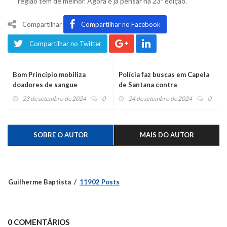
região tem de melhor. Agora é já pensar na 23ª edição.
Compartilhar
Compartilhar no Facebook
Compartilhar no Twitter
Bom Princípio mobiliza
Polícia faz buscas em Capela
doadores de sangue
de Santana contra
organização criminosa que
23 de setembro de 2024
0
24 de setembro de 2024
0
torturou mulher
SOBRE O AUTOR
MAIS DO AUTOR
Guilherme Baptista
11902 Posts
0 COMENTÁRIOS