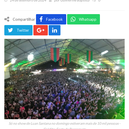
24 de setembro de 2024
por
Guilherme Baptista
0
Compartilhar
Facebook
Whatsapp
Twitter
Só no show de Luan Santana no domingo estiveram mais de 10 mil pessoas -