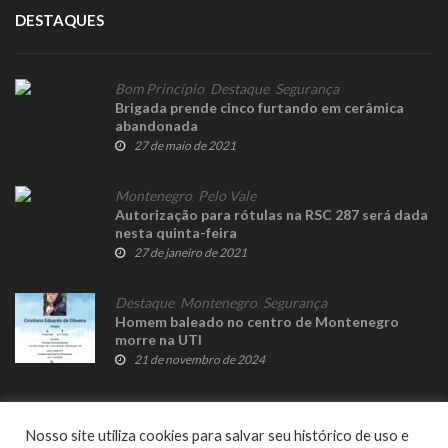
DESTAQUES
Bom Princípio
,
Destaque
,
Segurança
Brigada prende cinco furtando em cerâmica
abandonada
27 de maio de 2021
Montenegro
,
Pelo Vale
Autorização para rótulas na RSC 287 será dada
nesta quinta-feira
27 de janeiro de 2021
Destaque
,
Montenegro
,
Segurança
Homem baleado no centro de Montenegro
morre na UTI
21 de novembro de 2024
Nosso site utiliza cookies para salvar seu histórico de uso e