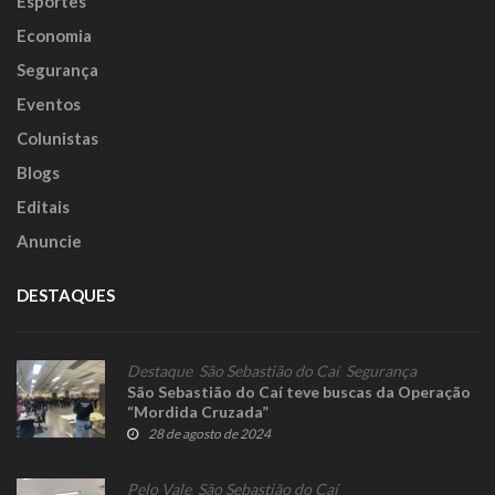
Esportes
Economia
Segurança
Eventos
Colunistas
Blogs
Editais
Anuncie
DESTAQUES
Destaque
,
São Sebastião do Caí
,
Segurança
São Sebastião do Caí teve buscas da Operação
“Mordida Cruzada”
28 de agosto de 2024
Pelo Vale
,
São Sebastião do Caí