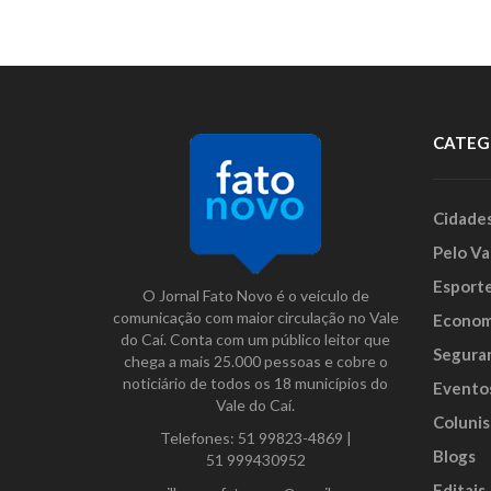
CATEG
Cidade
Pelo Va
Esport
O Jornal Fato Novo é o veículo de
comunicação com maior circulação no Vale
Econom
do Caí. Conta com um público leitor que
Segura
chega a mais 25.000 pessoas e cobre o
noticiário de todos os 18 municípios do
Evento
Vale do Caí.
Colunis
Telefones:
51 99823-4869
|
Blogs
51 999430952
Editais