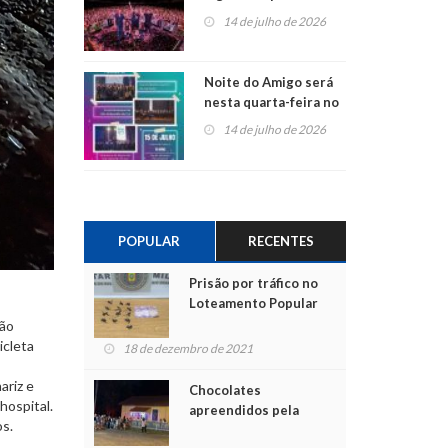
do Jota Quest nos 45
14 de julho de 2026
anos da Sicredi Ouro
Branco RS/MG
Noite do Amigo será
nesta quarta-feira no
Centro de Cultura de
14 de julho de 2026
São Sebastião do Caí
POPULAR
RECENTES
Prisão por tráfico no
Loteamento Popular
São
icleta
18 de dezembro de 2021
ariz e
Chocolates
hospital.
apreendidos pela
os.
Polícia são entregues