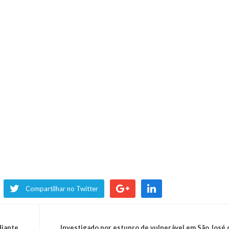
Compartilhar no Twitter
diante
Investigado por estupro de vulnerável em São José 