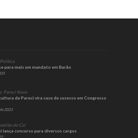
Política
se para mais um mandato em Barão
2025
s
,
Pareci Novo
cultura de Pareci vira case de sucesso em Congresso
de 2023
astião do Caí
í lança concurso para diversos cargos
22