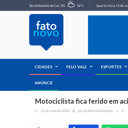
São Sebastião do Caí / RS
14°C
Quarta-feira, 15 de Ju
CIDADES
PELO VALE
ESPORTES
ANUNCIE
Motociclista fica ferido em a
22 de maio de 2026
por
Guilherme Baptista
0