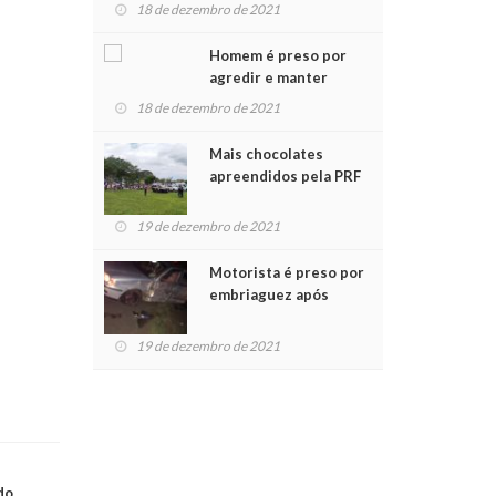
para crianças na
18 de dezembro de 2021
Chegada do Papai Noel
Homem é preso por
agredir e manter
mulher em cárcere
18 de dezembro de 2021
privado
Mais chocolates
apreendidos pela PRF
são entregues a
crianças no Natal
19 de dezembro de 2021
Solidário
Motorista é preso por
embriaguez após
acidente com dois
feridos
19 de dezembro de 2021
do