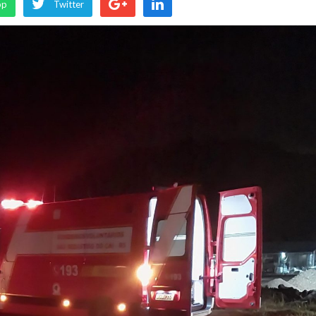
pp
Twitter