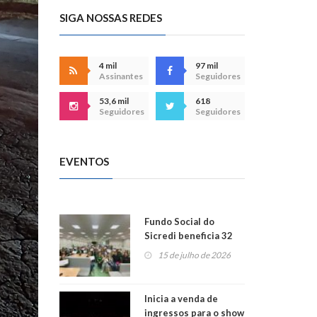
SIGA NOSSAS REDES
4 mil
97 mil
Assinantes
Seguidores
53,6 mil
618
Seguidores
Seguidores
EVENTOS
Fundo Social do
Sicredi beneficia 32
projetos em
15 de julho de 2026
Montenegro
Inicia a venda de
ingressos para o show