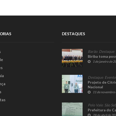
ORIAS
DESTAQUES
s
Barão
,
Destaque
,
Biriba toma pos
le
1 de janeiro de 
es
ia
Destaque
,
Evento
Projeto de Citri
nça
Nacional
s
11 de novembro 
tas
Pelo Vale
,
São Seb
Prefeitura do Ca
28 de abril de 20