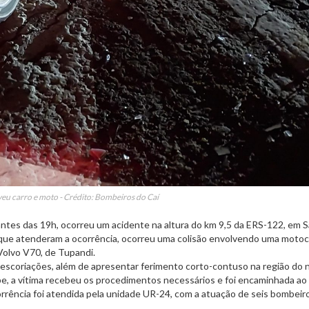
veu carro e moto - Crédito: Bombeiros do Caí
o antes das 19h, ocorreu um acidente na altura do km 9,5 da ERS-122, em 
que atenderam a ocorrência, ocorreu uma colisão envolvendo uma motoc
Volvo V70, de Tupandi.
 escoriações, além de apresentar ferimento corto-contuso na região do n
pe, a vítima recebeu os procedimentos necessários e foi encaminhada ao 
rência foi atendida pela unidade UR-24, com a atuação de seis bombeir