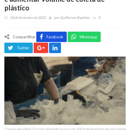
plástico
18 de fevereiro de 2022
por
Guilherme Baptista
0
Compartilhar
Facebook
Whatsapp
Twitter
Cooperativa Mais Circular já beneficia cerca de 200 trabalhadores de reciclagem