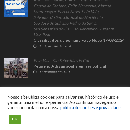
Capela de Santana
,
Feliz
,
Harmonia
,
Maratá
,
Montenegro
,
Pareci Novo
,
Pelo Vale
,
Salvador do Sul
,
São José do Hortêncio
,
São José do Sul
,
São Pedro da Serra
,
São Sebastião do Caí
,
São Vendelino
,
Tupandi
,
Vale Real
Classificados da Semana Fato Novo 17/08/2024
17 de agosto de 2024
Pelo Vale
,
São Sebastião do Caí
Pequeno Adryan sonha em ser policial
17 de junho de 2021
Nosso site utiliza cookies para salvar seu histórico de uso e
garantir uma melhor experiência. Ao continuar navegando
você concorda com a nossa
política de cookies e privacidade
.
© 2023 Fato Novo - Todos os direitos reservados. Desenvolvido por
Delalibera
.
OK