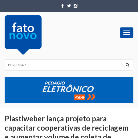
Toggl
navig
Plastiweber lança projeto para
capacitar cooperativas de reciclagem
e aumentar volume de coleta de