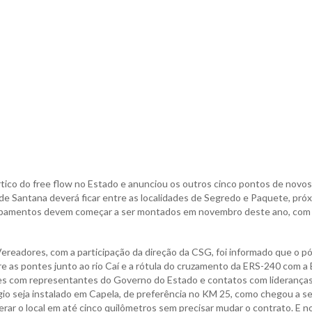
rtico do free flow no Estado e anunciou os outros cinco pontos de novos
de Santana deverá ficar entre as localidades de Segredo e Paquete, pró
uipamentos devem começar a ser montados em novembro deste ano, com
Vereadores, com a participação da direção da CSG, foi informado que o pó
e as pontes junto ao rio Caí e a rótula do cruzamento da ERS-240 com a
ões com representantes do Governo do Estado e contatos com lideranças
io seja instalado em Capela, de preferência no KM 25, como chegou a se
rar o local em até cinco quilômetros sem precisar mudar o contrato. E n