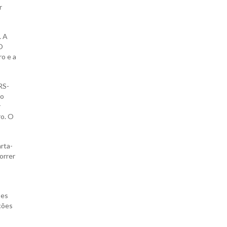
r
. A
O
ro e a
RS-
ão
r
ro. O
arta-
orrer
ses
ções