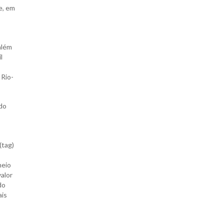
e, em
além
l
 Rio-
do
(tag)
meio
valor
do
ais