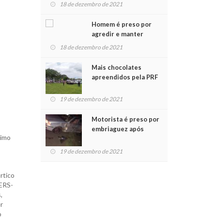
para crianças na
18 de dezembro de 2021
Chegada do Papai Noel
Homem é preso por
agredir e manter
mulher em cárcere
18 de dezembro de 2021
privado
Mais chocolates
apreendidos pela PRF
são entregues a
crianças no Natal
19 de dezembro de 2021
Solidário
Motorista é preso por
embriaguez após
ximo
acidente com dois
feridos
19 de dezembro de 2021
rtico
 ERS-
,
r
o