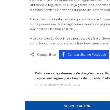
utilizarem a tag, além dos 5% já garantidos, poder
mesmos pórticos e sentidos durante um determinad
Caso o valor da tarifa não seja quitado em até 15 di
multa por evasão de pedágio, que acarreta no pagam
Nacional de Habilitação (CNH).
Até a conclusão do primeiro pórtico, a CSG e o Gov
como funciona o novo sistema free flow, seus benef
Compartilhar
Compartilhar no Facebook
Polícia investiga denúncia de doações para o Val
Taquari entregues para família de Tupandi. Pref
emitiu nota
27 de setembro de 2023
0
SOBRE O AUTOR