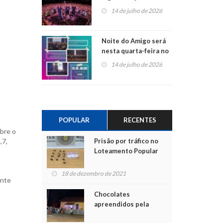
do Jota Quest nos 45
14 de julho de 2026
anos da Sicredi Ouro
Branco RS/MG
Noite do Amigo será
nesta quarta-feira no
Centro de Cultura de
14 de julho de 2026
São Sebastião do Caí
POPULAR
RECENTES
obre o
Prisão por tráfico no
,7,
Loteamento Popular
18 de dezembro de 2021
ente
Chocolates
apreendidos pela
Polícia são entregues