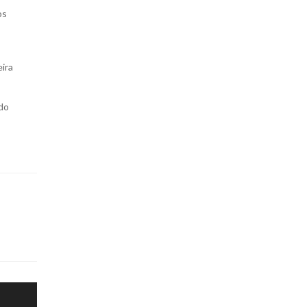
os
ira
ndo