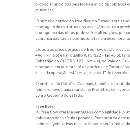
próprio anúncio dos seis locais e início da cobrança 
mudanças.
O primeiro pórtico do free flow no Estado está sen
montagem da estrutura dos arcos já iniciou e a pre
cronograma das obras pode sofrer alterações, por c
cobrança das tarifas aos motoristas em dezembro, q
Os outros cinco pórticos do free flow estão previst
446 – km 6,5) e Farroupilha (ERS-122 – km 45,5), ta
Sebastião do Caí (ERS-122 – km 4,4), no Vale do Caí
montados em outubro. Já os pórticos de Farroupilha
início da operação está previsto para 1º de fevereiro
O prefeito do Caí, Júlio Campani, também tem lutado 
feira promoveu uma reunião na Prefeitura com veread
com o Governo do Estado.
Free flow
“O free flow oferece vantagens como agilidade, prat
poluentes dos veículos parados. Por conta da estrut
e obras significativas nos locais onde serão instala