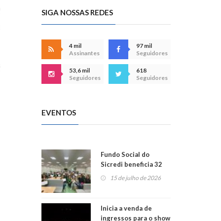
SIGA NOSSAS REDES
4 mil
97 mil
Assinantes
Seguidores
53,6 mil
618
Seguidores
Seguidores
EVENTOS
Fundo Social do
Sicredi beneficia 32
projetos em
15 de julho de 2026
Montenegro
Inicia a venda de
ingressos para o show