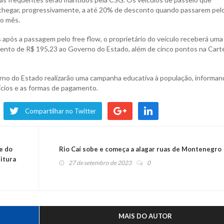
ão chegar, progressivamente, a até 20% de desconto quando passarem pel
o mês.
as após a passagem pelo free flow, o proprietário do veículo receberá uma
ento de R$ 195,23 ao Governo do Estado, além de cinco pontos na Carte
erno do Estado realizarão uma campanha educativa à população, informa
ícios e as formas de pagamento.
Compartilhar no Twitter
e do
Rio Caí sobe e começa a alagar ruas de Montenegro
eitura
27 de setembro de 2023
0
MAIS DO AUTOR