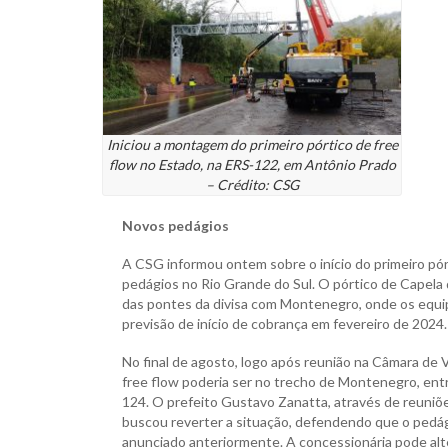
Iniciou a montagem do primeiro pórtico de free
flow no Estado, na ERS-122, em Antônio Prado
– Crédito: CSG
Novos pedágios
A CSG informou ontem sobre o início do primeiro pó
pedágios no Rio Grande do Sul. O pórtico de Capela 
das pontes da divisa com Montenegro, onde os eq
previsão de início de cobrança em fevereiro de 2024.
No final de agosto, logo após reunião na Câmara de 
free flow poderia ser no trecho de Montenegro, entr
124. O prefeito Gustavo Zanatta, através de reuni
buscou reverter a situação, defendendo que o pedág
anunciado anteriormente. A concessionária pode alte