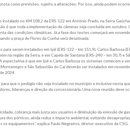
consta como previsões, sujeito a alterações. Por isso, ainda podem ocorre
do instalado no KM 108,2 da ERS-122 em Antônio Prado, na Serra Gaúcha
visão é que toda a implementação de câmeras seja concluída em outubro. 
onta das condições climáticas. Já a fase dos testes começará em novemb
uando a praça de Flores da Cunha será desativada.
os para serem instalados em Ipê (ERS-122 – km 151,9), Carlos Barbosa (E
mbém na região da Serra, e em Capela de Santana (ERS-240 – km 30,7) e S
. A expectativa é que em Ipê e Carlos Barbosa os sistemas comecem a se
, Montenegro e São Sebastião do Caí deverão ser instalados em novemb
 de 2024.
para que o pedágio não seja instalado no município e inclusive nesta qu
ores, lideranças e direção da concessionária. Uma nova reunião deve oc
icidade, cobrança mais justa aos usuários e diminuição da emissão de ga
ura dos pórticos, ainda reduz o impacto ambiental, evitando desapropria
dos os equipamentos”, explica Paulo Negreiros, diretor-executivo da CSG.