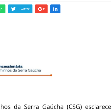
pp
Twitter