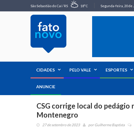
São Sebastião do Caí / RS
18°C
Segunda-feira, 20 de 
CIDADES
PELO VALE
ESPORTES
ANUNCIE
CSG corrige local do pedágio
Montenegro
27 de setembro de 2023
por
Guilherme Baptista