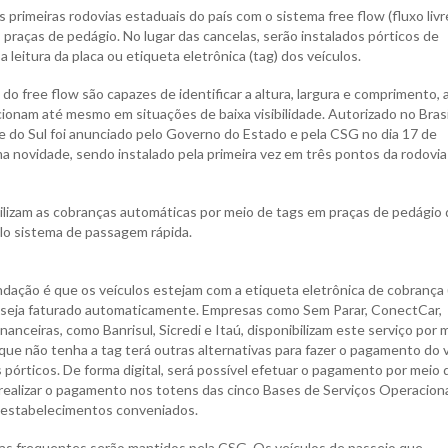
as primeiras rodovias estaduais do país com o sistema free flow (fluxo livr
s praças de pedágio. No lugar das cancelas, serão instalados pórticos de
leitura da placa ou etiqueta eletrônica (tag) dos veículos.
do free flow são capazes de identificar a altura, largura e comprimento, 
onam até mesmo em situações de baixa visibilidade. Autorizado no Brasi
e do Sul foi anunciado pelo Governo do Estado e pela CSG no dia 17 de
a novidade, sendo instalado pela primeira vez em três pontos da rodovia
lizam as cobranças automáticas por meio de tags em praças de pedágio 
lo sistema de passagem rápida.
mendação é que os veículos estejam com a etiqueta eletrônica de cobrança 
or seja faturado automaticamente. Empresas como Sem Parar, ConectCar,
anceiras, como Banrisul, Sicredi e Itaú, disponibilizam este serviço por 
 que não tenha a tag terá outras alternativas para fazer o pagamento do 
pórticos. De forma digital, será possível efetuar o pagamento por meio 
á realizar o pagamento nos totens das cinco Bases de Serviços Operacion
m estabelecimentos conveniados.
as frequentes serão mantidos pela CSG. Os veículos de passeio que