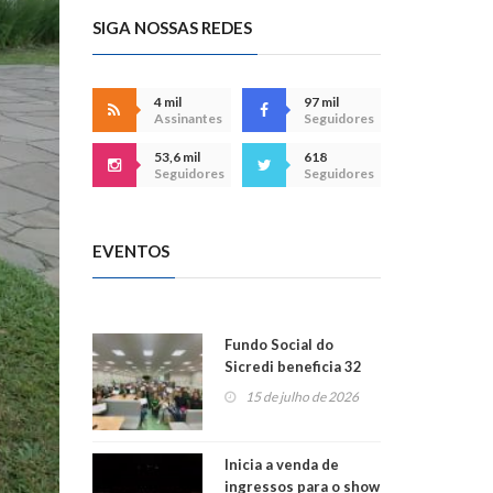
SIGA NOSSAS REDES
4 mil
97 mil
Assinantes
Seguidores
53,6 mil
618
Seguidores
Seguidores
EVENTOS
Fundo Social do
Sicredi beneficia 32
projetos em
15 de julho de 2026
Montenegro
Inicia a venda de
ingressos para o show