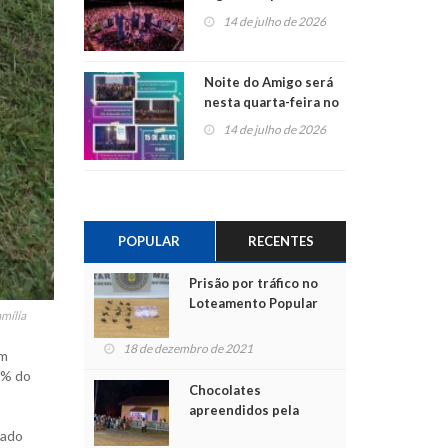
do Jota Quest nos 45
14 de julho de 2026
anos da Sicredi Ouro
Branco RS/MG
Noite do Amigo será
nesta quarta-feira no
Centro de Cultura de
14 de julho de 2026
São Sebastião do Caí
POPULAR
RECENTES
Prisão por tráfico no
Loteamento Popular
amília
18 de dezembro de 2021
um
2% do
Chocolates
apreendidos pela
Polícia são entregues
dado