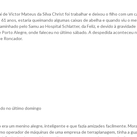
 de Victor Mateus da Silva Christ foi trabalhar e deixou o filho com um c
 61 anos, estaria queimando algumas caixas de abelha e quando viu o m
caminhado pelo Samu ao Hospital Schlatter, da Feliz, e devido à gravidade
e Porto Alegre, onde faleceu no último sábado. A despedida aconteceu n
de Roncador.
tado no último domingo
ho era um menino alegre, inteligente e que fazia amizades facilmente. Mor
 como operador de máquinas de uma empresa de terraplanagem, tinha a gu