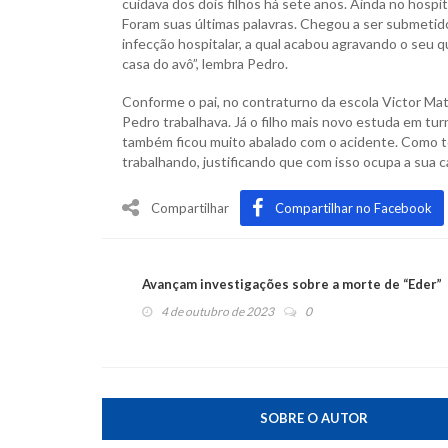
cuidava dos dois filhos há sete anos. Ainda no hospi
Foram suas últimas palavras. Chegou a ser submetido 
infecção hospitalar, a qual acabou agravando o seu qu
casa do avô”, lembra Pedro.
Conforme o pai, no contraturno da escola Victor Mat
Pedro trabalhava. Já o filho mais novo estuda em turn
também ficou muito abalado com o acidente. Como t
trabalhando, justificando que com isso ocupa a sua c
Compartilhar
Compartilhar no Facebook
Avançam investigações sobre a morte de “Eder”
4 de outubro de 2023
0
SOBRE O AUTOR