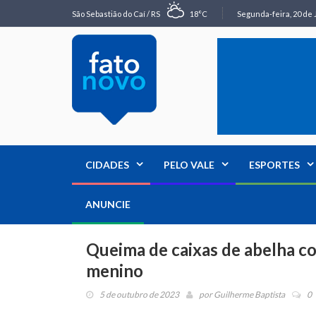
São Sebastião do Caí / RS
18°C
Segunda-feira, 20 de 
CIDADES
PELO VALE
ESPORTES
ANUNCIE
Queima de caixas de abelha c
menino
5 de outubro de 2023
por
Guilherme Baptista
0