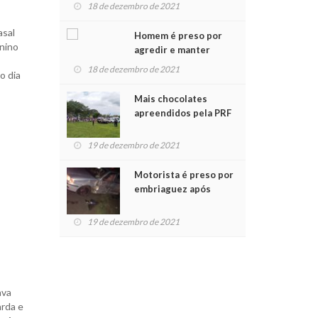
para crianças na
18 de dezembro de 2021
Chegada do Papai Noel
asal
Homem é preso por
enino
agredir e manter
mulher em cárcere
18 de dezembro de 2021
o dia
privado
Mais chocolates
apreendidos pela PRF
são entregues a
crianças no Natal
19 de dezembro de 2021
Solidário
Motorista é preso por
embriaguez após
acidente com dois
feridos
19 de dezembro de 2021
ava
arda e