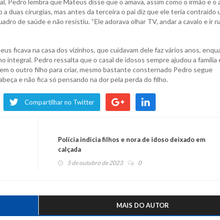
tal, Pedro lembra que Mateus disse que o amava, assim como o irmão e o 
a duas cirurgias, mas antes da terceira o pai diz que ele teria contraído
adro de saúde e não resistiu. “Ele adorava olhar TV, andar a cavalo e ir n
eus ficava na casa dos vizinhos, que cuidavam dele faz vários anos, enqu
o integral. Pedro ressalta que o casal de idosos sempre ajudou a família 
em o outro filho para criar, mesmo bastante consternado Pedro segue
abeça e não fica só pensando na dor pela perda do filho.
Compartilhar no Twitter
Polícia indicia filhos e nora de idoso deixado em
calçada
5 de outubro de 2023
0
MAIS DO AUTOR