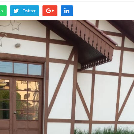
pp
Twitter