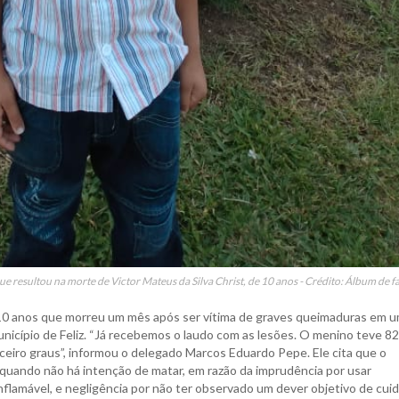
ue resultou na morte de Victor Mateus da Silva Christ, de 10 anos - Crédito: Álbum de f
de 10 anos que morreu um mês após ser vítima de graves queimaduras em 
município de Feliz. “Já recebemos o laudo com as lesões. O menino teve 8
iro graus”, informou o delegado Marcos Eduardo Pepe. Ele cita que o
, quando não há intenção de matar, em razão da imprudência por usar
nflamável, e negligência por não ter observado um dever objetivo de cui