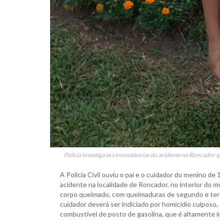
Polícia investiga as circunstâncias do acidente no Roncador q
A Polícia Civil ouviu o pai e o cuidador do menino 
acidente na localidade de Roncador, no interior do 
corpo queimado, com queimaduras de segundo e terce
cuidador deverá ser indiciado por homicídio culposo
combustível de posto de gasolina, que é altamente i