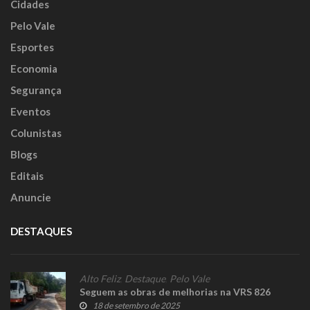
Cidades
Pelo Vale
Esportes
Economia
Segurança
Eventos
Colunistas
Blogs
Editais
Anuncie
DESTAQUES
Alto Feliz
,
Destaque
,
Pelo Vale
Seguem as obras de melhorias na VRS 826
18 de setembro de 2025