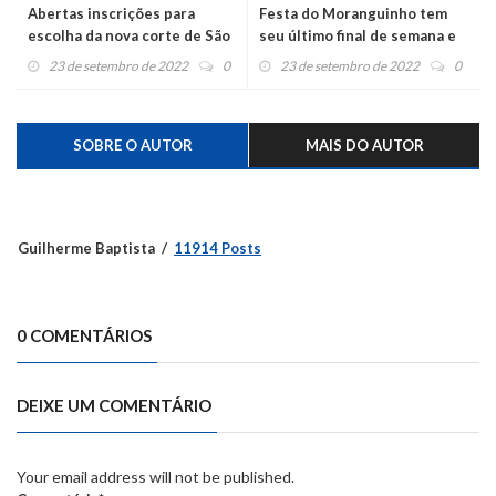
Abertas inscrições para
Festa do Moranguinho tem
escolha da nova corte de São
seu último final de semana e
Pedro da Serra
pode chegar perto dos 200
23 de setembro de 2022
0
23 de setembro de 2022
0
mil visitantes
SOBRE O AUTOR
MAIS DO AUTOR
Guilherme Baptista
11914 Posts
0 COMENTÁRIOS
DEIXE UM COMENTÁRIO
Your email address will not be published.