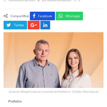
9 de outubro de 2024
por
Guilherme Baptista
0
Compartilhar
Facebook
Whatsapp
Twitter
Guiomar Wingert volta ao comando da Prefeitura - Crédito: Reprodução
Prefeito