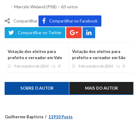
– Marcelo Weiand (PSB) – 63 votos
Compartilhar
Compartilhar no Facebook
Compartilhar no Twitter
Votação dos eleitos para
Votação dos eleitos para
prefeito e vereador em Vale
prefeito e vereador em São
Real
José do Hortêncio
9 de outubro de 2024
0
9 de outubro de 2024
0
SOBRE O AUTOR
MAIS DO AUTOR
Guilherme Baptista
11910 Posts