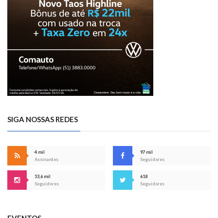
SIGA NOSSAS REDES
4 mil
97 mil
Assinantes
Seguidores
53,6 mil
618
Seguidores
Seguidores