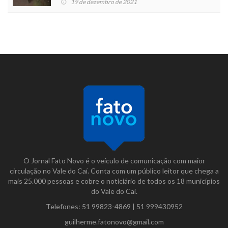
19 de dezembro de 2021
O Jornal Fato Novo é o veículo de comunicação com maior
circulação no Vale do Caí. Conta com um público leitor que chega a
mais 25.000 pessoas e cobre o noticiário de todos os 18 municípios
do Vale do Caí.
Telefones:
51 99823-4869
|
51 999430952
guilherme.fatonovo@gmail.com