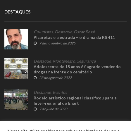
DESTAQUES
Colunistas
,
Destaque
,
Oscar Bessi
Picaretas e a estrada – o drama da RS 411
7 de novembro de 2025
Destaque
,
Montenegro
,
Segurança
Adolescente de 15 anos é flagrado vendendo
drogas na frente do cemitério
23 de agosto de 2022
Destaque
,
Eventos
Rodeio artístico regional classificou para a
Inter-regional do Enart
7 de julho de 2023