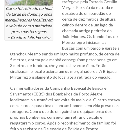
trafegava pela Estrada Getúlio
Vargas. Ele saiu da estrada e
Carro foi retirado no final
desabou de um paredão de
da tarde de domingo após
cerca de dez metros de altura,
mergulhadores localizarem
caindo dentro de um lago da
o veículo com o motorista
chamada antiga pedreira do
preso nas ferragens
João Moraes. Os bombeiros de
– Crédito: Talis Ferreira
Montenegro iniciaram as
buscas com um barco e garatéia
(gancho). Mesmo sendo um lago muito profundo, de cerca de
5 metros, ontem pela manhã conseguiram perceber algo em
3 metros de fundura, chegando a levantar óleo. Então
sinalizaram o local e acionaram os mergulhadores. A Brigada
Militar fez o isolamento do local até a retirada do veículo.
Os mergulhadores da Companhia Especial de Busca e
Salvamento (CEBS) dos Bombeiros de Porto Alegre
localizaram o automóvel por volta do meio-dia. O carro estava
com as rodas para cima e com um homem sem vida preso nas
ferragens. Com o uso de um guincho e equipamento dos
próprios bombeiros, conseguiram retirar o veículo e
resgataram o corpo. Após o reconhecimento de familiar, foi
feito o registro na Delegacia de Polícia de Pronto