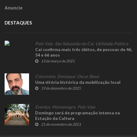
Anuncie
DESTAQUES
Pelo Vale
,
São Sebastião do Caí
,
Utilidade Pública
Caí confirma mais três óbitos, de pessoas de 46,
54 e 66 anos
13 de março de 2021
Colunistas
,
Destaque
,
Oscar Bessi
Uma vitória histórica da mobilização local
19 de dezembro de 2025
Eventos
,
Montenegro
,
Pelo Vale
Domingo será de programação intensa na
Estação da Cultura
21 de novembro de 2021