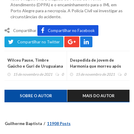
Atendimento (DPPA) e o encaminhamento para o IML em
Porto Alegre para a necropsia. A Polícia Civil vai investigar as
circunstâncias do acidente.
Compartilhar
Compartilhar no Facebook
Compartilhar no Twitter
Wilceu Pause, Timbre
Despedida de jovem de
Gaúcho e Guri de Uruguaiana
Harmonia que morreu após
são atrações no último dia da
acidente na BR 470 será na
15 de novembro de 2021
0
15 de novembro de 2021
0
14ª Festur
terça-feira
SOBRE O AUTOR
MAIS DO AUTOR
Guilherme Baptista
11908 Posts