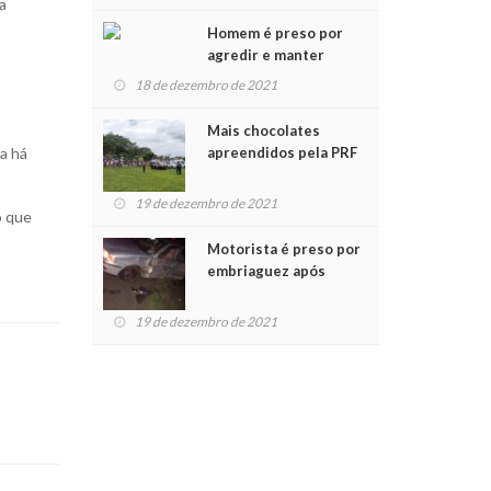
Chegada do Papai Noel
a
Homem é preso por
agredir e manter
mulher em cárcere
18 de dezembro de 2021
privado
Mais chocolates
a há
apreendidos pela PRF
são entregues a
crianças no Natal
19 de dezembro de 2021
o que
Solidário
Motorista é preso por
embriaguez após
acidente com dois
feridos
19 de dezembro de 2021