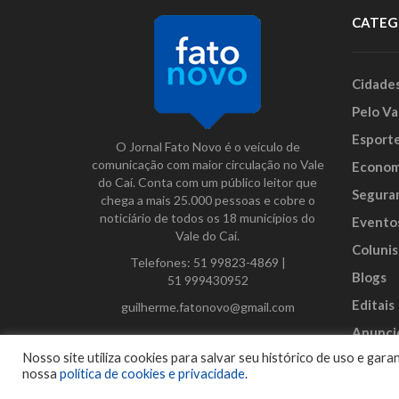
CATEG
Cidade
Pelo Va
Esport
O Jornal Fato Novo é o veículo de
comunicação com maior circulação no Vale
Econom
do Caí. Conta com um público leitor que
Segura
chega a mais 25.000 pessoas e cobre o
noticiário de todos os 18 municípios do
Evento
Vale do Caí.
Colunis
Telefones:
51 99823-4869
|
Blogs
51 999430952
Editais
guilherme.fatonovo@gmail.com
Anunci
Facebook
Instagram
Twitter
Nosso site utiliza cookies para salvar seu histórico de uso e ga
nossa
política de cookies e privacidade
.