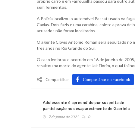
próprio carro e em Farroupilha passou para outro au
sem ferimentos.
A Polícia localizou o automóvel Passat usado na fu
Caxias. Dois fuzis e uma carabina, colete a prova d
acusados não foram localizados.
O agente Clóvis Antonio Roman será sepultado no mu
três anos no Rio Grande do Sul.
O caso lembrou o ocorrido em 16 de janeiro de 200
resultou na morte do agente Jair Fiorim, o qual foi
Compartilhar
Compartilhar no Facebook
Adolescente é apreendido por suspeita de
participação no desaparecimento de Gabriela
7 de junho de 2021
0