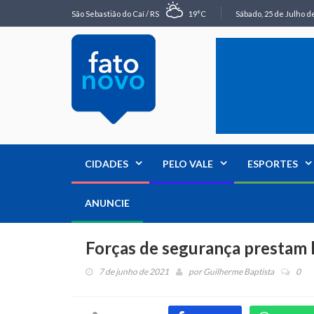
São Sebastião do Caí / RS
19°C
Sábado, 25 de Julho de
CIDADES
PELO VALE
ESPORTES
ANUNCIE
Forças de segurança prestam
7 de junho de 2021
por
Guilherme Baptista
0