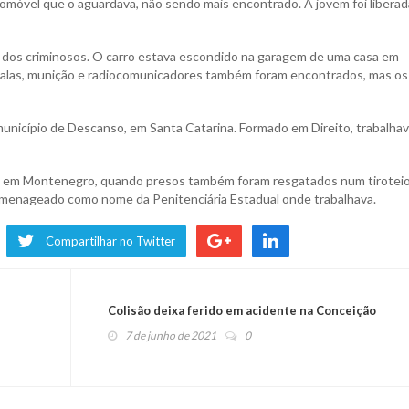
tomóvel que o aguardava, não sendo mais encontrado. A jovem foi liberad
ga dos criminosos. O carro estava escondido na garagem de uma casa em
e balas, munição e radiocomunicadores também foram encontrados, mas os
nicípio de Descanso, em Santa Catarina. Formado em Direito, trabalhav
5, em Montenegro, quando presos também foram resgatados num tirotei
 homenageado como nome da Penitenciária Estadual onde trabalhava.
Compartilhar no Twitter
Colisão deixa ferido em acidente na Conceição
7 de junho de 2021
0