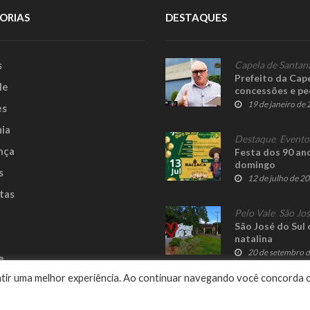
ORIAS
DESTAQUES
s
Capela de Santan
Prefeito da Cap
le
concessões e pe
19 de janeiro de
es
ia
Destaque
,
Evento
nça
Festa dos 90 an
domingo
s
12 de julho de 2
tas
Pelo Vale
,
São Jos
São José do Sul
natalina
20 de setembro 
e
rantir uma melhor experiência. Ao continuar navegando você concorda 