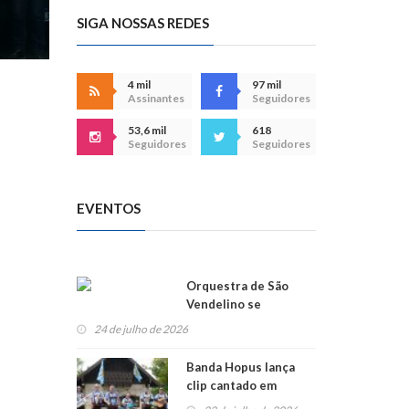
SIGA NOSSAS REDES
4 mil
97 mil
Assinantes
Seguidores
53,6 mil
618
Seguidores
Seguidores
EVENTOS
Orquestra de São
Vendelino se
apresenta na
24 de julho de 2026
Alemanha
Banda Hopus lança
clip cantado em
alemão e inglês