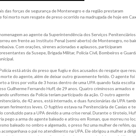
ciais das forças de segurança de Montenegro e da região prestaram
 foi morto num resgate de preso ocorrido na madrugada de hoje em Cax
homenagem ao agente da Superintendência dos Serviços Penitenciários
orreu em frente ao Instituto Penal (semi-aberto) de Montenegro, no bai
mbaúva. Com orações, sirenes acionadas e aplausos, participaram
presentantes da Susepe, Brigada Militar, Polícia Civil, Bombeiros e Guard
nicipal.
Polícia está atrás do preso que fugiu e dos acusados do resgate que res
 morte do agente, além de deixar outro gravemente ferido. O agente foi
rto a tiros por volta de 3 horas dentro de uma UPA quando fazia escolta
eso Guilherme Fernando Huff, de 29 anos. Quatro criminosos armados e
ando uniformes da Polícia teriam participado da ação. O outro agente
nitenciário, de 42 anos, está internado, e duas funcionárias da UPA tam
veram ferimentos leves. O fugitivo estava na Penitenciária de Caxias e te
do conduzido para a UPA devido a uma crise renal. Durante o tiroteio, Huf
ria pego a arma do agente baleado e atirou em Roman, que morreu no loca
smo baleado no ombro e algemado, o preso fez uma mulher de refém, q
a acompanhava o pai no atendimento na UPA. Ele obrigou a mulher a dirigi