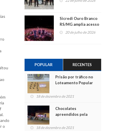
22 de julho de 2026
ias
Sicredi Ouro Branco
RS/MG amplia acesso
ao show dos 45 anos
20 de julho de 2026
para mais associados
rro
a
POPULAR
RECENTES
ultou
Prisão por tráfico no
 ao
Loteamento Popular
18 de dezembro de 2021
bém
ria
Chocolates
f
apreendidos pela
l.
Polícia são entregues
uando
para crianças na
r o
18 de dezembro de 2021