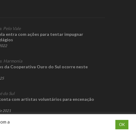
a
,
Pelo Vale
ela entra com ações para tentar impugnar
dágios
 2022
s
,
Harmonia
os da Cooperativa Ouro do Sul ocorre neste
025
é do Sul
 conta com artistas voluntários para encenação
de 2021
com a
OK