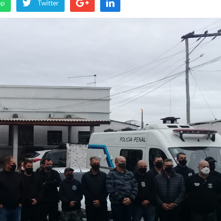
pp
Twitter