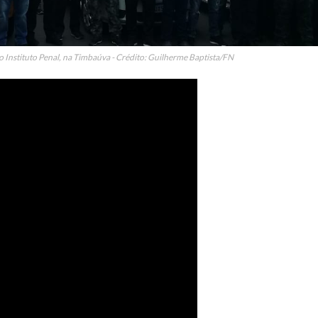
Instituto Penal, na Timbaúva - Crédito: Guilherme Baptista/FN