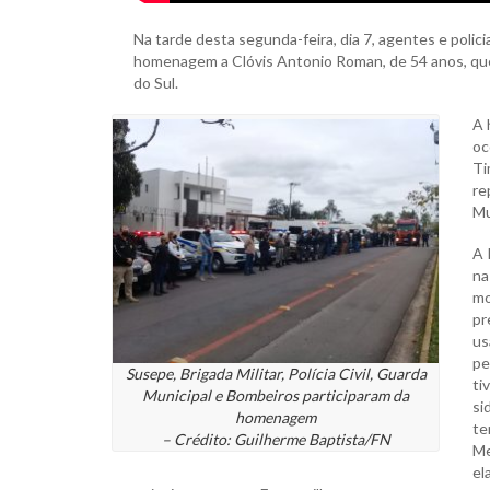
Na tarde desta segunda-feira, dia 7, agentes e poli
homenagem a Clóvis Antonio Roman, de 54 anos, que
do Sul.
A 
oc
Ti
re
Mu
A 
na
mo
pr
us
pe
Susepe, Brigada Militar, Polícia Civil, Guarda
ti
Municipal e Bombeiros participaram da
si
homenagem
te
– Crédito: Guilherme Baptista/FN
Me
el