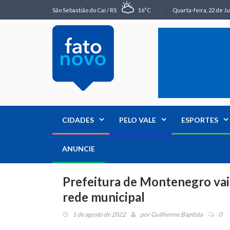
São Sebastião do Caí / RS
16°C
Quarta-feira, 22 de Ju
CIDADES
PELO VALE
ESPORTES
ANUNCIE
Prefeitura de Montenegro vai
rede municipal
1 de agosto de 2022
por
Guilherme Baptista
0