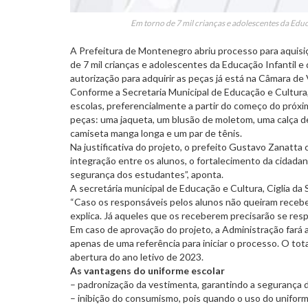
Em torno de 7 mil crianças e adolescentes da Educ
A Prefeitura de Montenegro abriu processo para aquisiç
de 7 mil crianças e adolescentes da Educação Infantil 
autorização para adquirir as peças já está na Câmara d
Conforme a Secretaria Municipal de Educação e Cultura, 
escolas, preferencialmente a partir do começo do próx
peças: uma jaqueta, um blusão de moletom, uma calça d
camiseta manga longa e um par de tênis.
Na justificativa do projeto, o prefeito Gustavo Zanatt
integração entre os alunos, o fortalecimento da cidadania
segurança dos estudantes”, aponta.
A secretária municipal de Educação e Cultura, Ciglia da
“Caso os responsáveis pelos alunos não queiram receb
explica. Já aqueles que os receberem precisarão se res
Em caso de aprovação do projeto, a Administração fará a 
apenas de uma referência para iniciar o processo. O tot
abertura do ano letivo de 2023.
As vantagens do uniforme escolar
– padronização da vestimenta, garantindo a segurança 
– inibição do consumismo, pois quando o uso do unifor