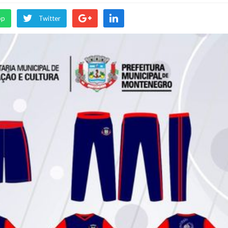
pp
Twitter