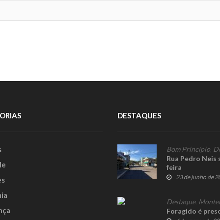
ORIAS
DESTAQUES
s
Bom Princípio
,
D
Rua Pedro Neis 
le
feira
23 de junho de 
es
ia
Destaque
,
Monte
nça
Foragido é pres