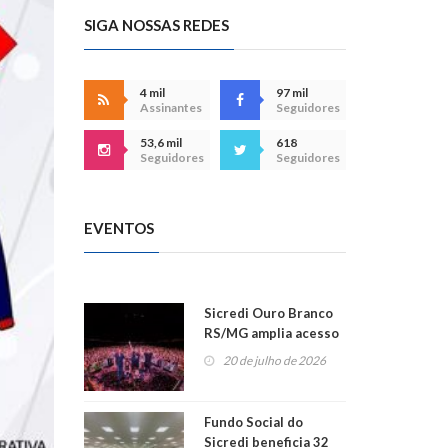
SIGA NOSSAS REDES
4 mil
97 mil
Assinantes
Seguidores
53,6 mil
618
Seguidores
Seguidores
EVENTOS
Sicredi Ouro Branco
RS/MG amplia acesso
ao show dos 45 anos
20 de julho de 2026
para mais associados
Fundo Social do
Sicredi beneficia 32