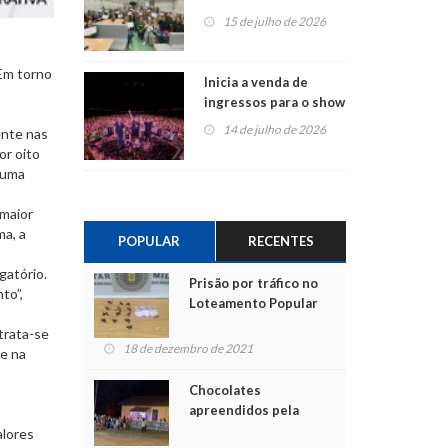
projetos em
15 de julho de 2026
Montenegro
 Em torno
Inicia a venda de
ingressos para o show
do Jota Quest nos 45
14 de julho de 2026
ente nas
anos da Sicredi Ouro
or oito
Branco RS/MG
 uma
 maior
ma, a
POPULAR
RECENTES
gatório.
Prisão por tráfico no
to”,
Loteamento Popular
 trata-se
18 de dezembro de 2021
ce na
Chocolates
apreendidos pela
Polícia são entregues
alores