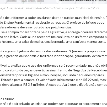
ação Infantil e do Ensino Fundamental receberão as roupas - Crédito: Prefeitura
ão de uniformes a todos os alunos da rede pública municipal de ensino.
e do Ensino Fundamental receberão as roupas. O projeto de lei que pede
e Vereadores e deve ser votado nos próximos dias.
se a compra for autorizada pelo Legislativo, a entrega ocorrerá diretam
imo ano letivo. Cada aluno receberá um conjunto de uniforme composto p
e helanca, uma calça de malha, uma bermuda, uma camiseta manga curta,
a cita alguns objetivos da compra dos uniformes. “Queremos proporcionar
, a garantia da isonomia e facilitar a identificação, garantindo, desta for
 Silveira, explica que o uso dos uniformes será recomendado, mas não obri
er o conjunto de peças deverão assinar Termo de Negativa de Recebimen
ponsabilizar por sua higiene e manutenção, incluindo pequenos reparos.
licitação para a compra. O valor fixado inicialmente é de R$ 226 mil, mas
al deve alcançar R$ 3,5 milhões. A expectativa é que a distribuição come
dos alunos;
me não é padronizado, as crianças podem ser expostas precocemente a v