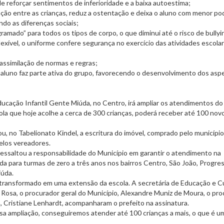
e reforçar sentimentos de inferioridade e a baixa autoestima;
ação entre as crianças, reduz a ostentação e deixa o aluno com menor po
ndo as diferenças sociais;
amado” para todos os tipos de corpo, o que diminui até o risco de bullyi
lexível, o uniforme confere segurança no exercício das atividades escola
 assimilação de normas e regras;
aluno faz parte ativa do grupo, favorecendo o desenvolvimento dos asp
ducação Infantil Gente Miúda, no Centro, irá ampliar os atendimentos do
ola que hoje acolhe a cerca de 300 crianças, poderá receber até 100 nov
ou, no Tabelionato Kindel, a escritura do imóvel, comprado pelo municípi
elos vereadores.
 ressaltou a responsabilidade do Município em garantir o atendimento na
a para turmas de zero a três anos nos bairros Centro, São João, Progres
iúda.
 transformado em uma extensão da escola. A secretária de Educação e Cu
 da Rosa, o procurador geral do Município, Alexandre Muniz de Moura, o pr
a, Cristiane Lenhardt, acompanharam o prefeito na assinatura.
a ampliação, conseguiremos atender até 100 crianças a mais, o que é u