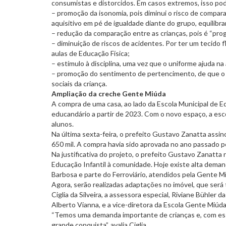
consumistas e distorcidos. Em casos extremos, isso pod
– promoção da isonomia, pois diminui o risco de compar
aquisitivo em pé de igualdade diante do grupo, equilibra
– redução da comparação entre as crianças, pois é “progr
– diminuição de riscos de acidentes. Por ter um tecido f
aulas de Educação Física;
– estímulo à disciplina, uma vez que o uniforme ajuda na
– promoção do sentimento de pertencimento, de que o 
sociais da criança.
Ampliação da creche Gente Miúda
A compra de uma casa, ao lado da Escola Municipal de E
educandário a partir de 2023. Com o novo espaço, a esc
alunos.
Na última sexta-feira, o prefeito Gustavo Zanatta assin
650 mil. A compra havia sido aprovada no ano passado p
Na justificativa do projeto, o prefeito Gustavo Zanatta
Educação Infantil à comunidade. Hoje existe alta demand
Barbosa e parte do Ferroviário, atendidos pela Gente M
Agora, serão realizadas adaptações no imóvel, que será
Ciglia da Silveira, a assessora especial, Riviane Bühler
Alberto Vianna, e a vice-diretora da Escola Gente Miúd
“Temos uma demanda importante de crianças e, com ess
grande conquista”, avalia Ciglia.