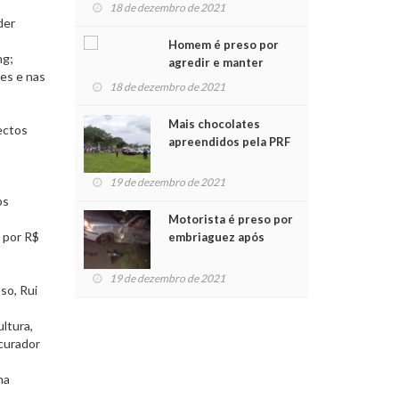
para crianças na
18 de dezembro de 2021
Chegada do Papai Noel
der
Homem é preso por
ng;
agredir e manter
res e nas
mulher em cárcere
18 de dezembro de 2021
privado
Mais chocolates
ectos
apreendidos pela PRF
são entregues a
crianças no Natal
19 de dezembro de 2021
Solidário
os
Motorista é preso por
o por R$
embriaguez após
acidente com dois
feridos
19 de dezembro de 2021
so, Rui
ltura,
ocurador
ma