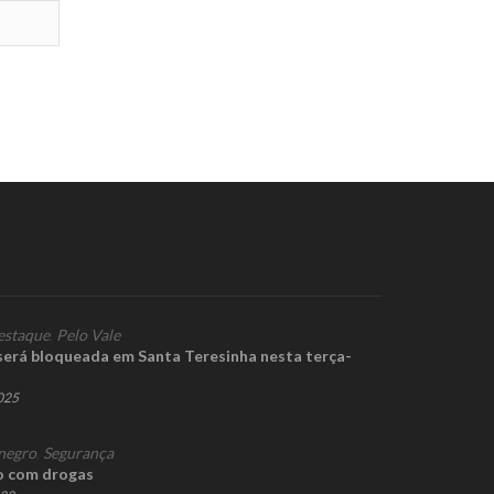
estaque
,
Pelo Vale
será bloqueada em Santa Teresinha nesta terça-
2025
negro
,
Segurança
o com drogas