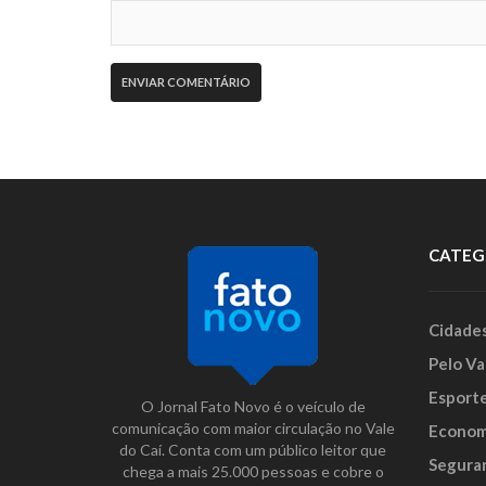
CATEG
Cidade
Pelo Va
Esport
O Jornal Fato Novo é o veículo de
comunicação com maior circulação no Vale
Econom
do Caí. Conta com um público leitor que
Segura
chega a mais 25.000 pessoas e cobre o