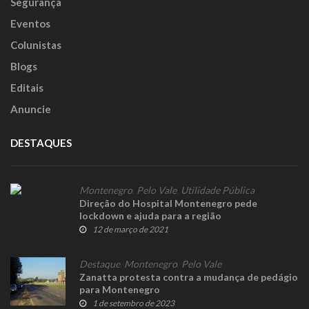
Segurança
Eventos
Colunistas
Blogs
Editais
Anuncie
DESTAQUES
Montenegro
,
Pelo Vale
,
Utilidade Pública
Direção do Hospital Montenegro pede
lockdown e ajuda para a região
12 de março de 2021
Destaque
,
Montenegro
,
Pelo Vale
Zanatta protesta contra a mudança de pedágio
para Montenegro
1 de setembro de 2023