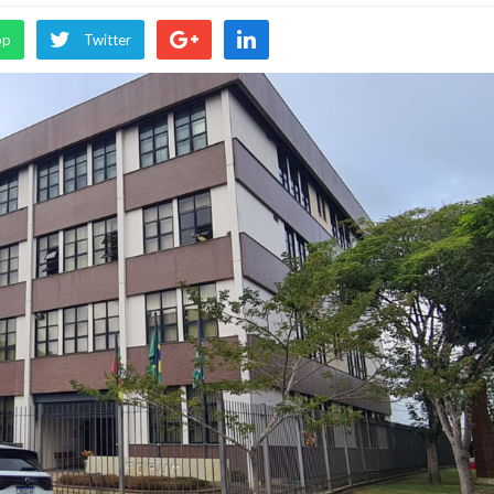
pp
Twitter