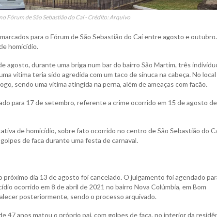
no Fórum de São Sebastião do Caí - Crédito: Arquivo
ão marcados para o Fórum de São Sebastião do Caí entre agosto e outubro
 de homicídio.
de agosto, durante uma briga num bar do bairro São Martim, três indivídu
uma vítima teria sido agredida com um taco de sinuca na cabeça. No local
ogo, sendo uma vítima atingida na perna, além de ameaças com facão.
dado para 17 de setembro, referente a crime ocorrido em 15 de agosto de
ntativa de homicídio, sobre fato ocorrido no centro de São Sebastião do C
 golpes de faca durante uma festa de carnaval.
 o próximo dia 13 de agosto foi cancelado. O julgamento foi agendado par
ídio ocorrido em 8 de abril de 2021 no bairro Nova Colúmbia, em Bom
a falecer posteriormente, sendo o processo arquivado.
 47 anos matou o próprio pai, com golpes de faca, no interior da residên