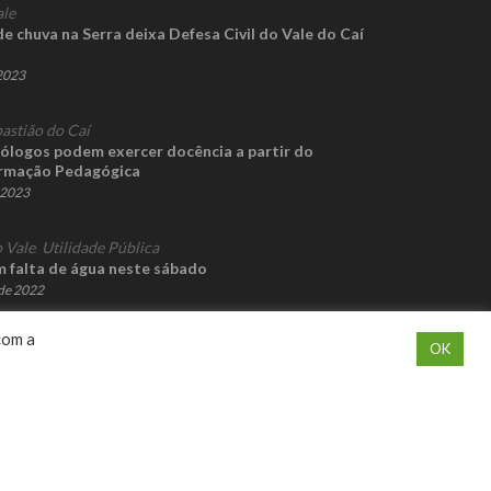
ale
 chuva na Serra deixa Defesa Civil do Vale do Caí
 2023
astião do Caí
nólogos podem exercer docência a partir do
rmação Pedagógica
e 2023
 Vale
,
Utilidade Pública
 falta de água neste sábado
de 2022
com a
OK