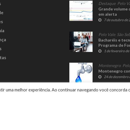
s
Destaque
,
Pelo V
Grande volume de
le
em alerta
7 de outubro de
es
ia
Pelo Vale
,
São Seb
nça
Bacharéis e tec
Programa de Fo
s
1 de fevereiro d
tas
Montenegro
,
Pelo
Montenegro com
24 de dezembro 
e
rantir uma melhor experiência. Ao continuar navegando você concorda 
Delalibera
© 2023 Fato Novo - Todos os direitos reservados. Desenvolvido por
.