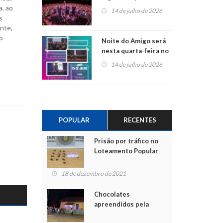
do Jota Quest nos 45
a, ao
14 de julho de 2026
anos da Sicredi Ouro
s
Branco RS/MG
nte,
o
Noite do Amigo será
nesta quarta-feira no
Centro de Cultura de
14 de julho de 2026
São Sebastião do Caí
POPULAR
RECENTES
Prisão por tráfico no
Loteamento Popular
18 de dezembro de 2021
Chocolates
apreendidos pela
Polícia são entregues