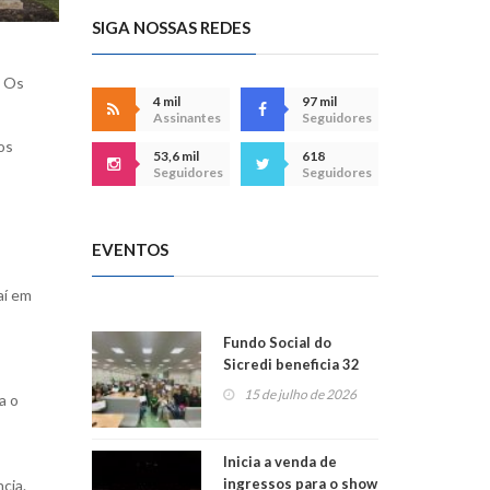
SIGA NOSSAS REDES
. Os
4 mil
97 mil
Assinantes
Seguidores
os
53,6 mil
618
Seguidores
Seguidores
EVENTOS
aí em
Fundo Social do
Sicredi beneficia 32
projetos em
15 de julho de 2026
a o
Montenegro
Inicia a venda de
ingressos para o show
cia.