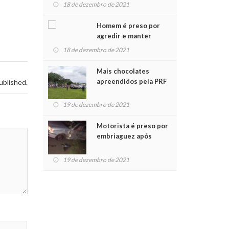
para crianças na
18 de dezembro de 2021
Chegada do Papai Noel
Homem é preso por
agredir e manter
mulher em cárcere
18 de dezembro de 2021
privado
Mais chocolates
apreendidos pela PRF
ublished.
são entregues a
crianças no Natal
19 de dezembro de 2021
Solidário
Motorista é preso por
embriaguez após
acidente com dois
feridos
19 de dezembro de 2021