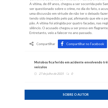
A vítima, de 69 anos, chegou a ser socorrida pelo Sa
ser questionado sobre o crime, no dia do fato, o ac
uma discussão em virtude de não ter o deixado faze
tendo sido impedido pelo pai, afirmando que ele o p
pão. A vítima foi atingida por quatro facadas, nas reg
silêncio. O acusado chegou a ser preso em flagrante
Entretanto, veio a falecer no ano passado.
Compartilhar
Compartilhar no Facebook
Motoboy fica ferido em acidente envolvendo trê
veículos
27 de julho de 2025
0
SOBRE O AUTOR