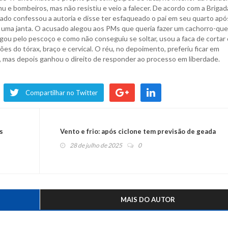
mu e bombeiros, mas não resistiu e veio a falecer. De acordo com a Brigad
usado confessou a autoria e disse ter esfaqueado o pai em seu quarto apó
r uma janta. O acusado alegou aos PMs que queria fazer um cachorro-que
egou pelo pescoço e como não conseguiu se soltar, usou a faca de cortar 
iões do tórax, braço e cervical. O réu, no depoimento, preferiu ficar em
, mas depois ganhou o direito de responder ao processo em liberdade.
Compartilhar no Twitter
s
Vento e frio: após ciclone tem previsão de geada
28 de julho de 2025
0
MAIS DO AUTOR