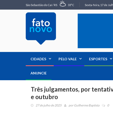
São Sebastião do Caí / RS
33°C
Sexta-feira, 17 de Jul
CIDADES
PELO VALE
ESPORTES
ANUNCIE
Três julgamentos, por tentati
e outubro
27 de julho de 2025
por
Guilherme Baptista
0