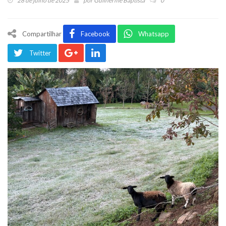
28 de julho de 2025
por
Guilherme Baptista
0
Compartilhar
Facebook
Whatsapp
Twitter