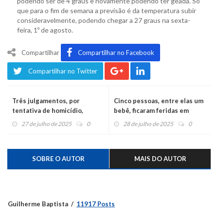
podendo ser de 4 graus e novamente podendo ter geada. Só
que para o fim de semana a previsão é da temperatura subir
consideravelmente, podendo chegar a 27 graus na sexta-
feira, 1º de agosto.
Compartilhar
Compartilhar no Facebook
Compartilhar no Twitter
Três julgamentos, por
Cinco pessoas, entre elas um
tentativa de homicídio,
bebê, ficaram feridas em
marcados para entre agosto
acidente na ERS-452
27 de julho de 2025
0
28 de julho de 2025
0
e outubro
SOBRE O AUTOR
MAIS DO AUTOR
Guilherme Baptista
11917 Posts