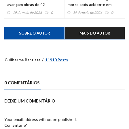
avançam obras de 42
morre após acidente em
moradias para atingidos pela
Pareci Novo
19 de maio de 2026
0
19 de maio de 2026
0
enchente
SOBRE O AUTOR
MAIS DO AUTOR
Guilherme Baptista
11910 Posts
0 COMENTÁRIOS
DEIXE UM COMENTÁRIO
Your email address will not be published.
Comentário*