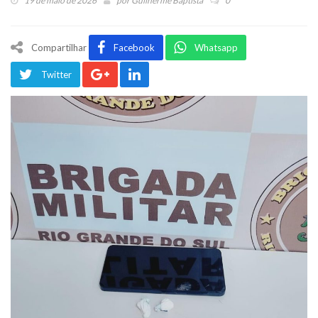
19 de maio de 2026
por
Guilherme Baptista
0
Compartilhar
Facebook
Whatsapp
Twitter