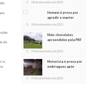
para crianças na
18 de dezembro de 2021
tido
Chegada do Papai Noel
a
Homem é preso por
sem
agredir e manter
mulher em cárcere
18 de dezembro de 2021
privado
eside.
Mais chocolates
apreendidos pela PRF
ia do
são entregues a
o
crianças no Natal
19 de dezembro de 2021
Solidário
ci e
Motorista é preso por
ra
embriaguez após
e
acidente com dois
feridos
19 de dezembro de 2021