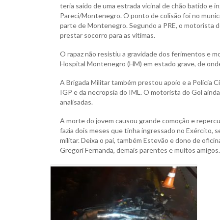
teria saído de uma estrada vicinal de chão batido e 
Pareci/Montenegro. O ponto de colisão foi no municíp
parte de Montenegro. Segundo a PRE, o motorista do 
prestar socorro para as vítimas.
O rapaz não resistiu a gravidade dos ferimentos e m
Hospital Montenegro (HM) em estado grave, de onde
A Brigada Militar também prestou apoio e a Polícia Ci
IGP e da necropsia do IML. O motorista do Gol aind
analisadas.
A morte do jovem causou grande comoção e repercuss
fazia dois meses que tinha ingressado no Exército, 
militar. Deixa o pai, também Estevão e dono de oficin
Gregori Fernanda, demais parentes e muitos amigos.