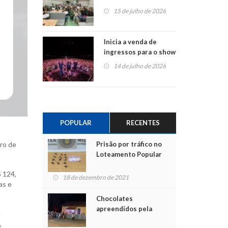
projetos em
15 de julho de 2026
Montenegro
Inicia a venda de
ingressos para o show
do Jota Quest nos 45
14 de julho de 2026
anos da Sicredi Ouro
Branco RS/MG
POPULAR
RECENTES
Prisão por tráfico no
tro de
Loteamento Popular
S 124,
18 de dezembro de 2021
as e
Chocolates
apreendidos pela
a
Polícia são entregues
,