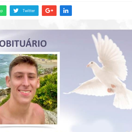
pp
Twitter