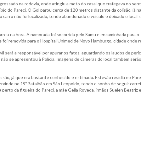
ingressado na rodovia, onde atingiu a moto do casal que trafegava no sen
io do Pareci. O Gol parou cerca de 120 metros distante da colisão, já n
carro não foi localizado, tendo abandonado o veículo e deixado o local 
orreu na hora. A namorada foi socorrida pelo Samu e encaminhada para o
 foi removida para o Hospital Unimed de Novo Hamburgo, cidade onde r
vil será a responsável por apurar os fatos, aguardando os laudos de períc
a não se apresentou à Polícia. Imagens de câmeras do local também serã
ão, já que era bastante conhecido e estimado. Estevão residia no Pare
servindo no 19º Batalhão em São Leopoldo, tendo o sonho de seguir carrei
a perto da figueira do Pareci, a mãe Geila Roveda, irmãos Suelen Beatriz 