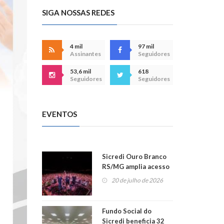
SIGA NOSSAS REDES
4 mil
97 mil
Assinantes
Seguidores
53,6 mil
618
Seguidores
Seguidores
EVENTOS
Sicredi Ouro Branco
RS/MG amplia acesso
ao show dos 45 anos
20 de julho de 2026
para mais associados
Fundo Social do
Sicredi beneficia 32