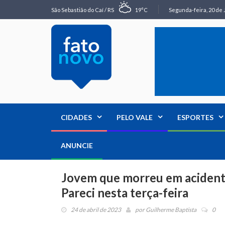
São Sebastião do Caí / RS
19°C
Segunda-feira, 20 de 
CIDADES
PELO VALE
ESPORTES
ANUNCIE
Jovem que morreu em acidente
Pareci nesta terça-feira
24 de abril de 2023
por
Guilherme Baptista
0