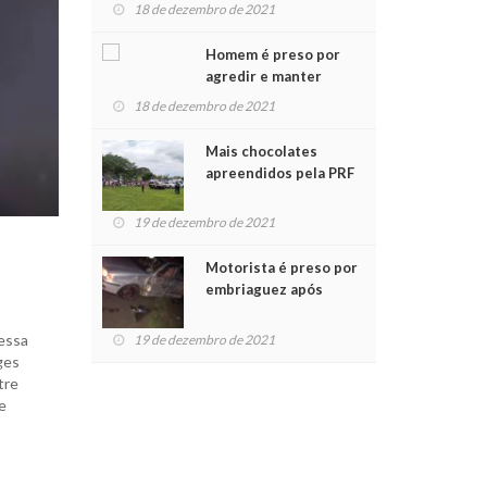
para crianças na
18 de dezembro de 2021
Chegada do Papai Noel
Homem é preso por
agredir e manter
mulher em cárcere
18 de dezembro de 2021
privado
Mais chocolates
apreendidos pela PRF
são entregues a
crianças no Natal
19 de dezembro de 2021
Solidário
Motorista é preso por
embriaguez após
acidente com dois
feridos
dessa
19 de dezembro de 2021
ges
tre
e