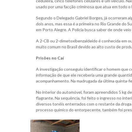
ceduleira, cinco telefones celulares e um veículo. Não
usado por uma facção criminosa que atua em todo o 
Segundo o Delegado Gabriel Borges, já ocorreram a
dois anos, mas essa é a primeira no Rio Grande do Sul
em Porto Alegre. A Polícia busca saber de onde vei
A 2-CB ou 2-dimetoxibenzaldeído é conhecida em outr
muito comum no Brasil devido ao alto custo de prod
Prisões no Caí
A investigação conseguiu identificar o homem que com
informação de que ele receberia uma grande quantid
acompanhamento. Na madrugada da última quinta-feira
No interior do automóvel, foram apreendidos 5 kg de
flagrante. Na sequência, foi feito o ingresso no inter
diversos tonéis enterrados com o restante da drog
processo químico do entorpecente, também foi pres