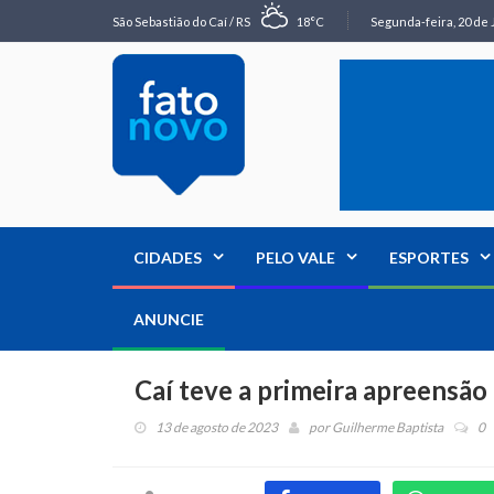
São Sebastião do Caí / RS
18°C
Segunda-feira, 20 de 
CIDADES
PELO VALE
ESPORTES
ANUNCIE
Caí teve a primeira apreensão
13 de agosto de 2023
por
Guilherme Baptista
0