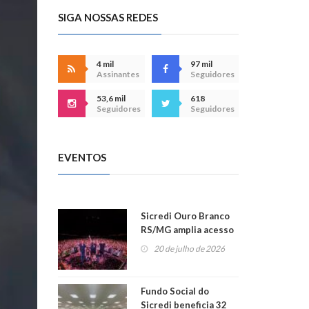
SIGA NOSSAS REDES
4 mil
97 mil
Assinantes
Seguidores
53,6 mil
618
Seguidores
Seguidores
EVENTOS
Sicredi Ouro Branco
RS/MG amplia acesso
ao show dos 45 anos
20 de julho de 2026
para mais associados
Fundo Social do
Sicredi beneficia 32