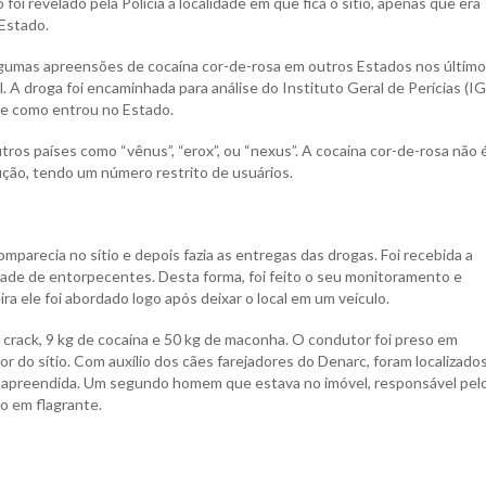
 foi revelado pela Polícia a localidade em que fica o sítio, apenas que era
Estado.
lgumas apreensões de cocaína cor-de-rosa em outros Estados nos últim
. A droga foi encaminhada para análise do Instituto Geral de Perícias (I
o e como entrou no Estado.
os países como “vênus”, “erox”, ou “nexus”. A cocaína cor-de-rosa não 
ução, tendo um número restrito de usuários.
parecia no sítio e depois fazia as entregas das drogas. Foi recebida a
ade de entorpecentes. Desta forma, foi feito o seu monitoramento e
 ele foi abordado logo após deixar o local em um veículo.
 crack, 9 kg de cocaína e 50 kg de maconha. O condutor foi preso em
ior do sítio. Com auxílio dos cães farejadores do Denarc, foram localizado
a apreendida. Um segundo homem que estava no imóvel, responsável pel
o em flagrante.