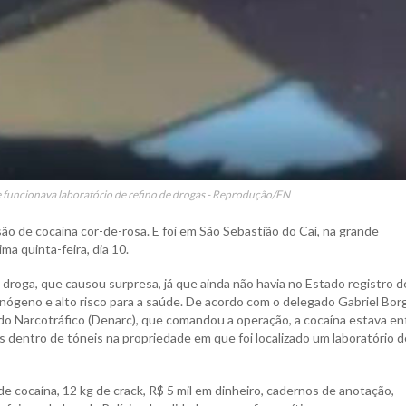
 funcionava laboratório de refino de drogas - Reprodução/FN
são de cocaína cor-de-rosa. E foi em São Sebastião do Caí, na grande
ma quinta-feira, dia 10.
da droga, que causou surpresa, já que ainda não havia no Estado registro 
nógeno e alto risco para a saúde. De acordo com o delegado Gabriel Bor
o Narcotráfico (Denarc), que comandou a operação, a cocaína estava en
 dentro de tóneis na propriedade em que foi localizado um laboratório d
 cocaína, 12 kg de crack, R$ 5 mil em dinheiro, cadernos de anotação,