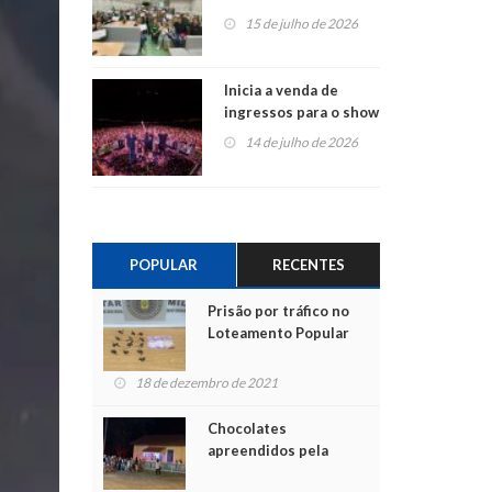
projetos em
15 de julho de 2026
Montenegro
Inicia a venda de
ingressos para o show
do Jota Quest nos 45
14 de julho de 2026
anos da Sicredi Ouro
Branco RS/MG
POPULAR
RECENTES
Prisão por tráfico no
Loteamento Popular
18 de dezembro de 2021
Chocolates
apreendidos pela
Polícia são entregues