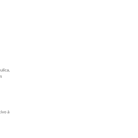
ulica,
os
ivo à