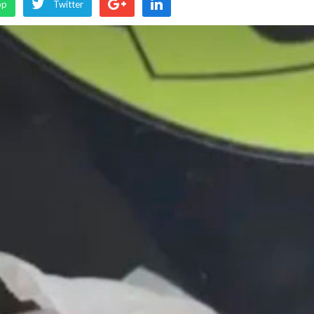
pp
Twitter