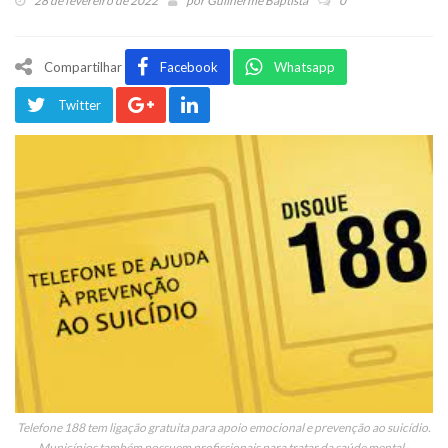
28 de fevereiro de 2022
por
Guilherme Baptista
0
Compartilhar
Facebook
Whatsapp
Twitter
Telefone 188 tem ligação gratuita para apoio emocional e prevenção ao suicídio.
Municípios também possuem profissionais para tratar da saúde mental -