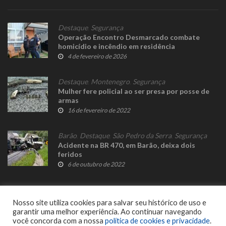
Destaque
,
Segurança
Operação Encontro Desmarcado combate
homicídio e incêndio em residência
4 de fevereiro de 2026
Destaque
,
Montenegro
,
Segurança
Mulher fere policial ao ser presa por posse de
armas
16 de fevereiro de 2022
Barão
,
Destaque
,
São Pedro da Serra
,
Segurança
Acidente na BR 470, em Barão, deixa dois
feridos
6 de outubro de 2022
Nosso site utiliza cookies para salvar seu histórico de uso e
garantir uma melhor experiência. Ao continuar navegando
você concorda com a nossa
política de cookies e privacidade
.