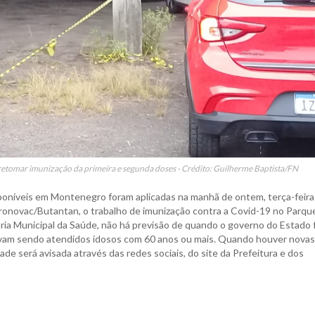
retomar imunização da primeira e segunda doses - Crédito: Guilherme Baptista/FN
oníveis em Montenegro foram aplicadas na manhã de ontem, terça-feira 
onovac/Butantan, o trabalho de imunização contra a Covid-19 no Parqu
ia Municipal da Saúde, não há previsão de quando o governo do Estado 
avam sendo atendidos idosos com 60 anos ou mais. Quando houver novas
de será avisada através das redes sociais, do site da Prefeitura e dos