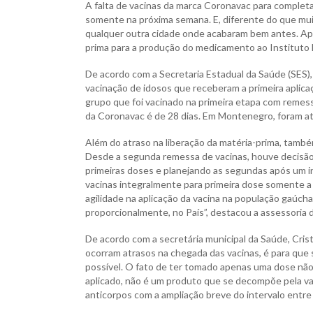
A falta de vacinas da marca Coronavac para completa
somente na próxima semana. E, diferente do que mui
qualquer outra cidade onde acabaram bem antes. Apa
prima para a produção do medicamento ao Instituto 
De acordo com a Secretaria Estadual da Saúde (SES), 
vacinação de idosos que receberam a primeira aplicaç
grupo que foi vacinado na primeira etapa com remess
da Coronavac é de 28 dias. Em Montenegro, foram ati
Além do atraso na liberação da matéria-prima, tamb
Desde a segunda remessa de vacinas, houve decisão 
primeiras doses e planejando as segundas após um in
vacinas integralmente para primeira dose somente a 
agilidade na aplicação da vacina na população gaúch
proporcionalmente, no País”, destacou a assessoria d
De acordo com a secretária municipal da Saúde, Cris
ocorram atrasos na chegada das vacinas, é para que
possível. O fato de ter tomado apenas uma dose não
aplicado, não é um produto que se decompõe pela val
anticorpos com a ampliação breve do intervalo entre a