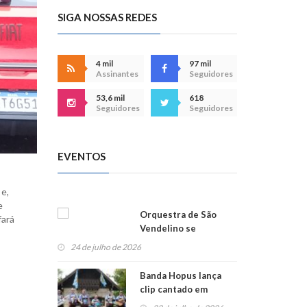
SIGA NOSSAS REDES
4 mil
97 mil
Assinantes
Seguidores
53,6 mil
618
Seguidores
Seguidores
EVENTOS
e,
e
Orquestra de São
fará
Vendelino se
apresenta na
24 de julho de 2026
Alemanha
Banda Hopus lança
clip cantado em
alemão e inglês