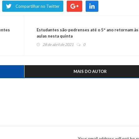
Compartilhar no Twitter
entes
Estudantes são-pedrenses até o 5º ano retornam às
aulas nesta quinta
28 de abril de 2021
0
MAIS DO AUTOR
Your email address will not be p