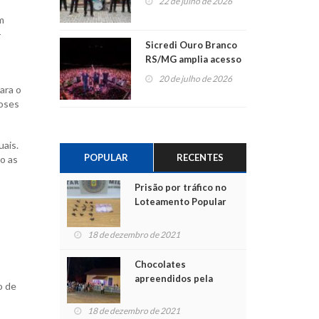
22 de julho de 2026
m
-
Sicredi Ouro Branco
RS/MG amplia acesso
ao show dos 45 anos
20 de julho de 2026
para mais associados
ara o
doses
uais.
POPULAR
RECENTES
o as
Prisão por tráfico no
Loteamento Popular
18 de dezembro de 2021
Chocolates
apreendidos pela
o de
Polícia são entregues
para crianças na
18 de dezembro de 2021