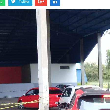
pp
Twitter