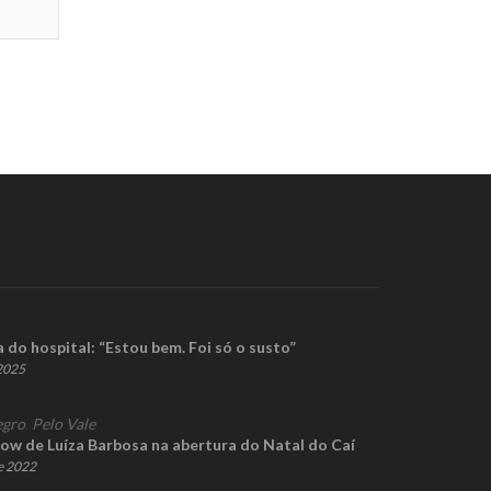
a do hospital: “Estou bem. Foi só o susto”
 2025
gro
,
Pelo Vale
w de Luíza Barbosa na abertura do Natal do Caí
e 2022