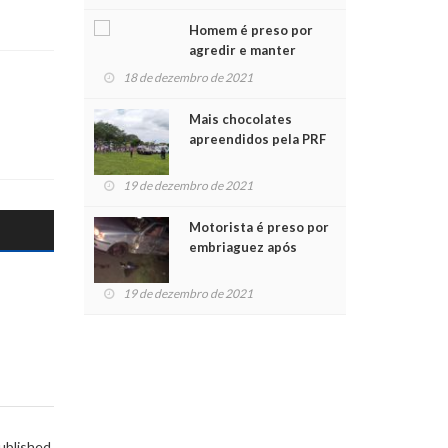
Chegada do Papai Noel
Homem é preso por
agredir e manter
mulher em cárcere
18 de dezembro de 2021
privado
Mais chocolates
apreendidos pela PRF
são entregues a
crianças no Natal
19 de dezembro de 2021
Solidário
Motorista é preso por
embriaguez após
acidente com dois
feridos
19 de dezembro de 2021
ublished.