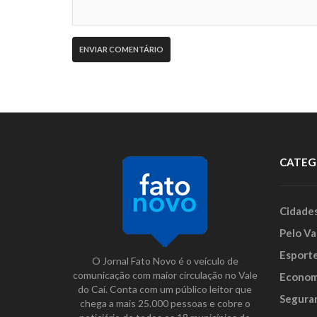
CATEG
Cidade
Pelo Va
Esport
O Jornal Fato Novo é o veículo de
comunicação com maior circulação no Vale
Econom
do Caí. Conta com um público leitor que
Segura
chega a mais 25.000 pessoas e cobre o