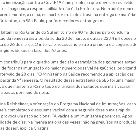
r a imunização contra a Covid-19 é um problema que deve ser resolvido
tos imaginam, a responsabilidade não é da Prefeitura. Nem aqui e nem e
rentemente, a culpa, em parte, é fruto do atraso na entrega de matéria
Butantan, em São Paulo, por fornecedores estrangeiros.
faltam no Rio Grande do Sul em torno de 40 mil doses para concluir a
ão da remessa distribuída no dia 20 de março, e outras 223,4 mil doses p
a de 26 de março. O intervalo necessário entre a primeira e a segunda 
ngidos idosos da faixa dos 67 anos.
ém contribuiu para o quadro uma decisão estratégica dos governos estad
de focar na imunização do maior número possível de gaúchos, priorizand
tervalo de 28 dias. “O Ministério da Saúde recomendou a aplicação das
partir da 9ª remessa. O resultado dessa estratégia da SES foi uma maior
a, o que mantém o RS no topo do ranking dos Estados que mais vacinam,
a pasta, por meio de nota.
tina Reinheimer, a orientação do Programa Nacional de Imunizações, caso
 seja completado o esquema vacinal com a segunda dose o mais rápido
 provoca um risco adicional. “A vacina é um imunizante poderoso. Após
idade de dias. Na imensa maioria das vezes, não há prejuízos na produçã
s doses”, explica Cristina.