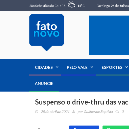
São Sebastião do Caí / RS
15°C
Domingo, 26 de Julho 
CIDADES
PELO VALE
ESPORTES
ANUNCIE
Suspenso o drive-thru das va
28 de abril de 2021
por
Guilherme Baptista
0