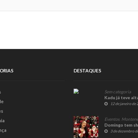
ORIAS
DESTAQUES
s
Sem categoria
Kadu já teve alt
le
12 de janeiro de
es
Eventos
,
Montene
ia
Domingo tem sho
nça
3 de dezembro d