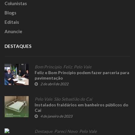
Colunistas
Blogs
Editais
Anuncie
DESTAQUES
Bom Princípio
,
Feliz
,
Pelo Vale
Feliz e Bom Princípio podem fazer parceria para
pavimentação
2 de abril de 2022
Pelo Vale
,
São Sebastião do Caí
Instalados fraldários em banheiros públicos do
Caí
4 de janeiro de 2023
Destaque
,
Pareci Novo
,
Pelo Vale