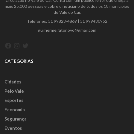
circulação no Vale do Caí. Conta com um público leitor que chega a
mais 25.000 pessoas e cobre o noticiário de todos os 18 municípios
do Vale do Caí.
Telefones:
51 99823-4869
|
51 999430952
guilherme.fatonovo@gmail.com
Facebook
Instagram
Twitter
CATEGORIAS
Cidades
Pelo Vale
Esportes
Economia
Segurança
Eventos