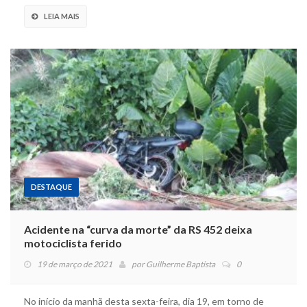
LEIA MAIS
DESTAQUE
Acidente na “curva da morte” da RS 452 deixa
motociclista ferido
19 de março de 2021
por
Guilherme Baptista
0
No início da manhã desta sexta-feira, dia 19, em torno de