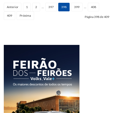
Anterior
1
2
…
397
398
399
…
408
409
Próxima
Página 398 de 409