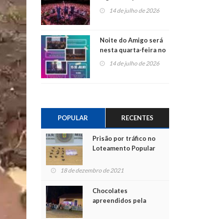
do Jota Quest nos 45
14 de julho de 2026
anos da Sicredi Ouro
Branco RS/MG
Noite do Amigo será
nesta quarta-feira no
Centro de Cultura de
14 de julho de 2026
São Sebastião do Caí
POPULAR
RECENTES
Prisão por tráfico no
Loteamento Popular
18 de dezembro de 2021
Chocolates
apreendidos pela
Polícia são entregues