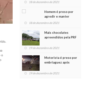
para crianças na
18 de dezembro de 2021
Chegada do Papai Noel
Homem é preso por
agredir e manter
mulher em cárcere
18 de dezembro de 2021
privado
Mais chocolates
apreendidos pela PRF
ido.
são entregues a
crianças no Natal
19 de dezembro de 2021
ua
Solidário
o o
Motorista é preso por
o
embriaguez após
acidente com dois
feridos
19 de dezembro de 2021