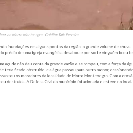
bou, no Morro Montenegro - Crédito: Talis Ferreira
usando inundações em alguns pontos da região, o grande volume de chuva
prédio de uma igreja evangélica desabou e por sorte ninguém ficou fer
 um açude não deu conta da grande vazão e se rompeu, com a força da ág
ude teria ficado obstruído e a água passou para outro menor, ocasionand
assustou os moradores da localidade de Morro Montenegro. Com a erosã
cou destruída. A Defesa Civil do município foi acionada e esteve no local.