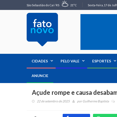
São Sebastião do Caí / RS
21°C
Sexta-feira, 17 de Jul
CIDADES
PELO VALE
ESPORTES
ANUNCIE
Açude rompe e causa desabam
22 de setembro de 2025
por
Guilherme Baptista