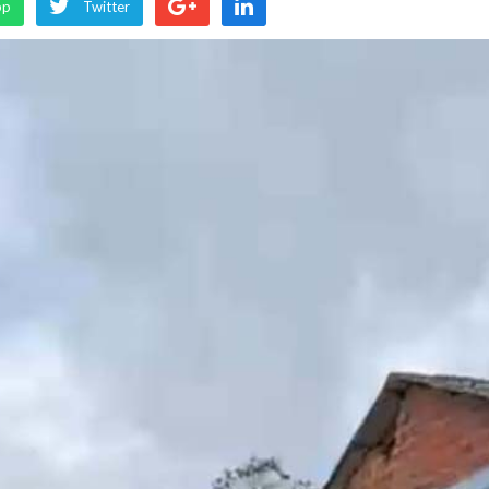
pp
Twitter