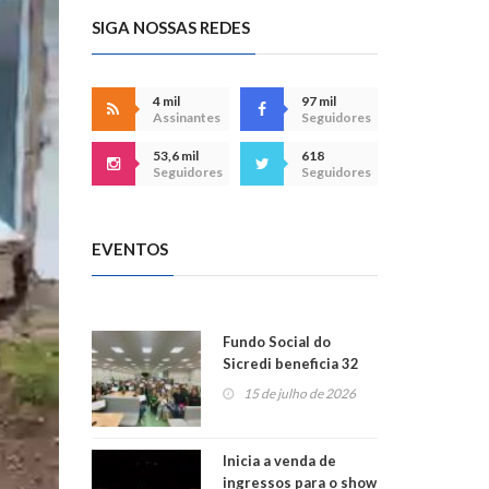
SIGA NOSSAS REDES
4 mil
97 mil
Assinantes
Seguidores
53,6 mil
618
Seguidores
Seguidores
EVENTOS
Fundo Social do
Sicredi beneficia 32
projetos em
15 de julho de 2026
Montenegro
Inicia a venda de
ingressos para o show