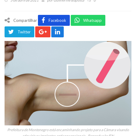
5 de abril de 2021
por
Guilherme Baptista
0
Compartilhar
Facebook
Whatsapp
Twitter
Prefeitura de Montenegro está encaminhando projeto para a Câmara visando
adquirir os implantes anticoncepcionais - Reprodução/FN