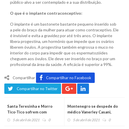
público-alvo a ser contemplado e a sua distribuição.
O que é o implante contraconceptivo:
O implante é um bastonete bastante pequeno inserido sob
a pele do braço da mulher para atuar como contraceptivo. Ele
é invisível e evita a gravidez por até três anos. O implante
libera progestina, um hormônio que impede que os ovários
liberem óvulos. A progestina também engrossa o muco no
interior do corpo para impedir que os espermatozóides
cheguem aos óvulos. Ele deve ser inserido no braço por um
profissional da área da saúde. A eficácia é superior a 99%.
Compartilhar
Compartilhar no Facebook
Compartilhar no Twitter
Santa Teresinha e Morro
Montenegro se despede do
Tico-Tico sofrem com
médico Vanerley Casani,
segunda tragédia em cinco
fundador e primeiro
5 de abril de 2021
0
5 de abril de 2021
0
anos
presidente da Unimed Vale