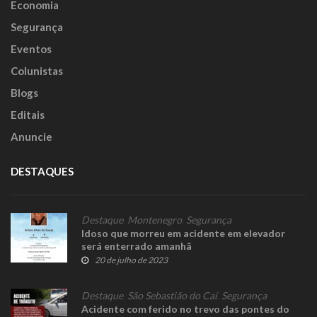
Economia
Segurança
Eventos
Colunistas
Blogs
Editais
Anuncie
DESTAQUES
Destaque
,
Montenegro
,
Segurança
Idoso que morreu em acidente em elevador
será enterrado amanhã
20 de julho de 2023
Destaque
,
São Sebastião do Caí
,
Segurança
Acidente com ferido no trevo das pontes do