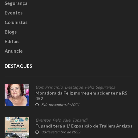
Segurança
Eventos
Colunistas
Blogs
Editais
Anuncie
DESTAQUES
Bom Princípio
,
Destaque
,
Feliz
,
Segurança
Moradora da Feliz morreu em acidente na RS
452
8 de novembro de 2021
Eventos
,
Pelo Vale
,
Tupandi
Tupandi terá a 1ª Exposição de Trailers Antigos
30 de setembro de 2022