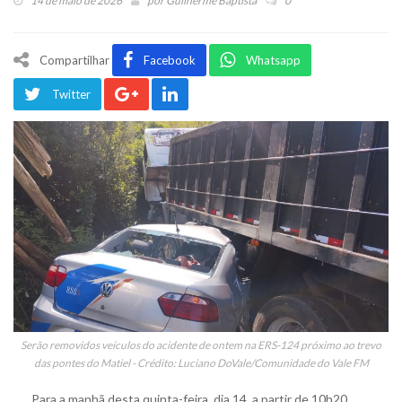
14 de maio de 2026
por
Guilherme Baptista
0
Compartilhar
Facebook
Whatsapp
Twitter
Serão removidos veículos do acidente de ontem na ERS-124 próximo ao trevo
das pontes do Matiel - Crédito: Luciano DoVale/Comunidade do Vale FM
Para a manhã desta quinta-feira, dia 14, a partir de 10h20