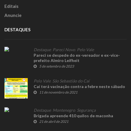
Editais
Anuncie
DESTAQUES
Destaque
,
Pareci Novo
,
Pelo Vale
Pareci se despede do ex-vereador e ex-vice-
prefeito Almiro Leifheit
5 de setembro de 2023
Pelo Vale
,
São Sebastião do Caí
Caí terá vacinação contra a febre neste sábado
11 de novembro de 2021
Destaque
,
Montenegro
,
Segurança
Brigada apreende 410 quilos de maconha
21 de abril de 2021