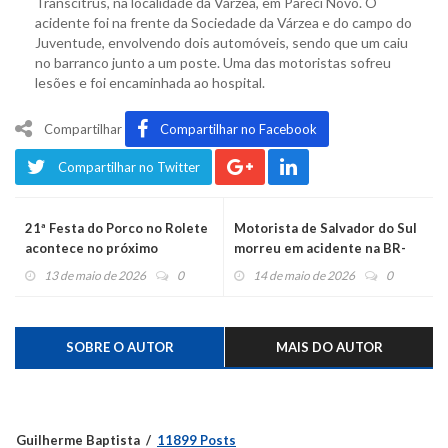
Transcitrus, na localidade da Várzea, em Pareci Novo. O
acidente foi na frente da Sociedade da Várzea e do campo do
Juventude, envolvendo dois automóveis, sendo que um caiu
no barranco junto a um poste. Uma das motoristas sofreu
lesões e foi encaminhada ao hospital.
Compartilhar
Compartilhar no Facebook
Compartilhar no Twitter
21ª Festa do Porco no Rolete
Motorista de Salvador do Sul
acontece no próximo
morreu em acidente na BR-
domingo
470 em Montenegro
13 de maio de 2026
0
14 de maio de 2026
0
SOBRE O AUTOR
MAIS DO AUTOR
Guilherme Baptista
11899 Posts