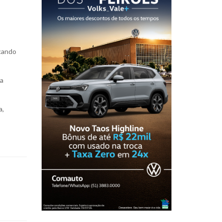
icando
ma
a,