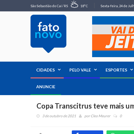
São Sebastião do Caí / RS
18°C
Sexta-feira, 24 de Jul
CIDADES
PELO VALE
ESPORTES
ANUNCIE
Copa Transcitrus teve mais um
3 de outubro de 2021
por
Cleo Meurer
0