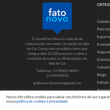
CATEG
Cidade
Pelo Va
Esport
O Jornal Fato Novo é o veículo de
comunicação com maior circulação no Vale
Econom
do Caí. Conta com um público leitor que
Segura
chega a mais 25.000 pessoas e cobre o
noticiário de todos os 18 municípios do
Evento
Vale do Caí.
Colunis
Telefones:
51 99823-4869
|
Blogs
51 999430952
Editais
guilherme.fatonovo@gmail.com
Anunci
Facebook
Instagram
Twitter
Nosso site utiliza cookies para salvar seu histórico de uso e ga
nossa
política de cookies e privacidade
.