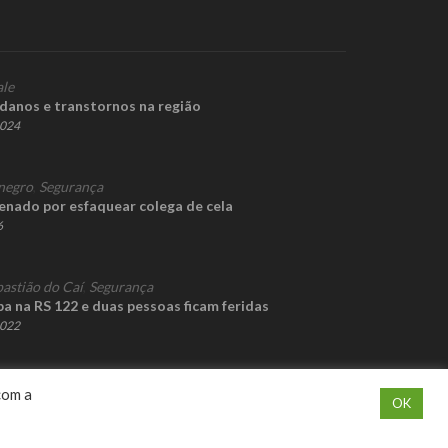
ale
danos e transtornos na região
2024
negro
,
Segurança
nado por esfaquear colega de cela
6
bastião do Caí
,
Segurança
 na RS 122 e duas pessoas ficam feridas
2022
com a
OK