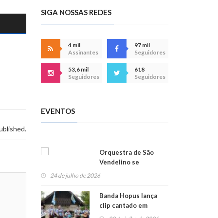
SIGA NOSSAS REDES
4 mil
97 mil
Assinantes
Seguidores
53,6 mil
618
Seguidores
Seguidores
EVENTOS
ublished.
Orquestra de São
Vendelino se
apresenta na
24 de julho de 2026
Alemanha
Banda Hopus lança
clip cantado em
alemão e inglês