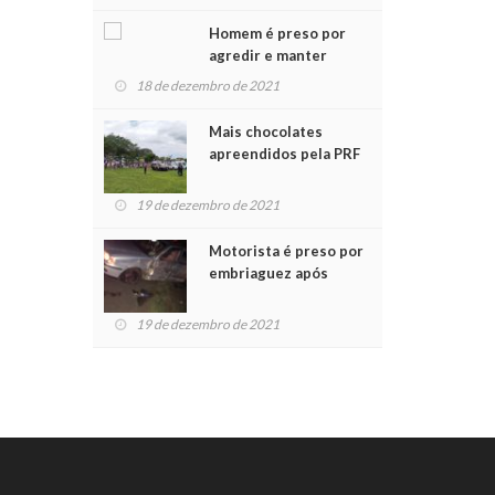
Chegada do Papai Noel
Homem é preso por
agredir e manter
mulher em cárcere
18 de dezembro de 2021
privado
Mais chocolates
apreendidos pela PRF
são entregues a
crianças no Natal
19 de dezembro de 2021
Solidário
Motorista é preso por
embriaguez após
acidente com dois
feridos
19 de dezembro de 2021