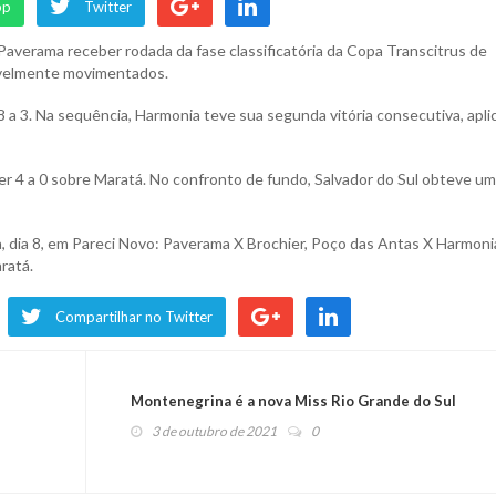
pp
Twitter
e Paverama receber rodada da fase classificatória da Copa Transcitrus de
ravelmente movimentados.
8 a 3. Na sequência, Harmonia teve sua segunda vitória consecutiva, apl
zer 4 a 0 sobre Maratá. No confronto de fundo, Salvador do Sul obteve u
a, dia 8, em Pareci Novo: Paverama X Brochier, Poço das Antas X Harmoni
ratá.
Compartilhar no Twitter
Montenegrina é a nova Miss Rio Grande do Sul
3 de outubro de 2021
0