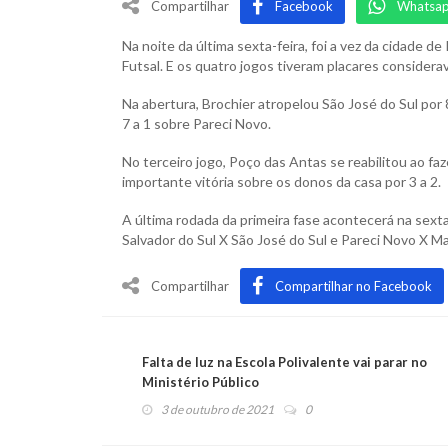
Compartilhar
Facebook
Whatsa
Na noite da última sexta-feira, foi a vez da cidade d
Futsal. E os quatro jogos tiveram placares conside
Na abertura, Brochier atropelou São José do Sul por 
7 a 1 sobre Pareci Novo.
No terceiro jogo, Poço das Antas se reabilitou ao fa
importante vitória sobre os donos da casa por 3 a 2.
A última rodada da primeira fase acontecerá na sext
Salvador do Sul X São José do Sul e Pareci Novo X Ma
Compartilhar
Compartilhar no Facebook
Falta de luz na Escola Polivalente vai parar no
Ministério Público
3 de outubro de 2021
0