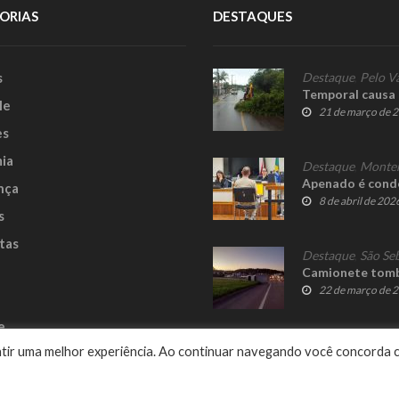
ORIAS
DESTAQUES
s
Destaque
,
Pelo V
Temporal causa 
le
21 de março de 
es
ia
Destaque
,
Monte
Apenado é conde
nça
8 de abril de 202
s
tas
Destaque
,
São Se
Camionete tomba
22 de março de 
e
rantir uma melhor experiência. Ao continuar navegando você concorda 