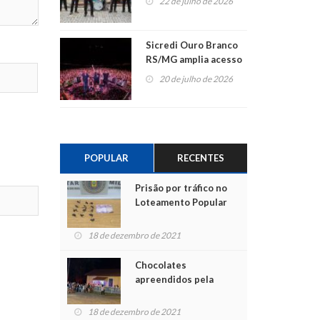
22 de julho de 2026
Sicredi Ouro Branco
RS/MG amplia acesso
ao show dos 45 anos
20 de julho de 2026
para mais associados
POPULAR
RECENTES
Prisão por tráfico no
Loteamento Popular
18 de dezembro de 2021
Chocolates
apreendidos pela
Polícia são entregues
para crianças na
18 de dezembro de 2021