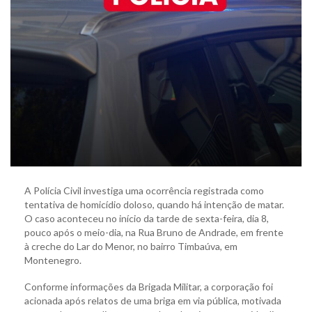
A Polícia Civil investiga uma ocorrência registrada como
tentativa de homicídio doloso, quando há intenção de matar.
O caso aconteceu no início da tarde de sexta-feira, dia 8,
pouco após o meio-dia, na Rua Bruno de Andrade, em frente
à creche do Lar do Menor, no bairro Timbaúva, em
Montenegro.
Conforme informações da Brigada Militar, a corporação foi
acionada após relatos de uma briga em via pública, motivada