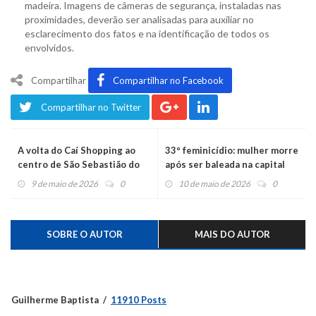
madeira. Imagens de câmeras de segurança, instaladas nas
proximidades, deverão ser analisadas para auxiliar no
esclarecimento dos fatos e na identificação de todos os
envolvidos.
Compartilhar
Compartilhar no Facebook
Compartilhar no Twitter
A volta do Caí Shopping ao
33º feminicídio: mulher morre
centro de São Sebastião do
após ser baleada na capital
Caí
9 de maio de 2026
0
10 de maio de 2026
0
SOBRE O AUTOR
MAIS DO AUTOR
Guilherme Baptista
11910 Posts