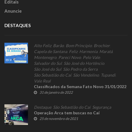
Editais
Anuncie
DESTAQUES
Alto Feliz
,
Barão
,
Bom Princípio
,
Brochier
,
Capela de Santana
,
Feliz
,
Harmonia
,
Maratá
,
Montenegro
,
Pareci Novo
,
Pelo Vale
,
Salvador do Sul
,
São José do Hortêncio
,
São José do Sul
,
São Pedro da Serra
,
São Sebastião do Caí
,
São Vendelino
,
Tupandi
,
Vale Real
Classificados da Semana Fato Novo 31/01/2022
31 de janeiro de 2022
Destaque
,
São Sebastião do Caí
,
Segurança
Operação Arca tem buscas no Caí
25 de novembro de 2021