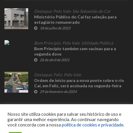
Destaque
,
Pelo Vale
,
São Sebastião do Caí
Ministério Público do Caí faz seleção para
estagiário remunerado
18 de julho de 2023
Bom Princípio
,
Pelo Vale
,
Utilidade Pública
Bom Princípio também sem vacinas para a
segunda dose
26 de abril de 2021
Destaque
,
Feliz
,
Pelo Vale
Ordem de início para a nova ponte sobre o rio
Caí, em Feliz, será assinada na segunda-feira
29 de fevereiro de 2024
Nosso site utiliza cookies para salvar seu histórico de uso e
garantir uma melhor experiência. Ao continuar navegando
você concorda com a nossa
política de cookies e privacidade
.
© 2023 Fato Novo - Todos os direitos reservados. Desenvolvido por