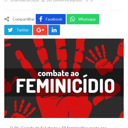
10 de maio de 2026
por
Guilherme Baptista
0
Compartilhar
Facebook
Whatsapp
Twitter
O Rio Grande do Sul chega a 33 feminicídios neste ano.