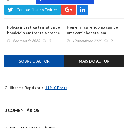
Compartilhar no Twitter
Polícia investiga tentativa de
Homem fica ferido ao cair de
homicídio em frente a creche
uma caminhonete, em
na Timbaúva
Harmonia
9 de maio de 2026
0
10 de maio de 2026
0
SOBRE O AUTOR
MAIS DO AUTOR
Guilherme Baptista
11910 Posts
0 COMENTÁRIOS