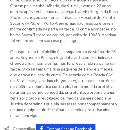
Ontem pela manhã, sábado, dia 9, uma jovem de 22 anos
morreu após ser baleada na cabeça. Isabella Borges da Rosa
Pacheco chegou a ser encaminhada ao Hospital de Pronto
Socorro (HPS), em Porto Alegre, mas não resistiu e teve a
morte confirmada na parte da tarde. O crime aconteceu no
bairro Santa Tereza, da capital, por volta de 10h30. A vítima
foi encontrada em sua casa pela sogra.
O suspeito do feminicídio é o companheiro da vítima, de 23
anos. Segundo a Polícia, ele já tinha antecedes criminais e
chegou a fugir com a arma, mas foi preso ainda na parte da
tarde. O casal tem uma filha pequena de 1 ano e 2 meses,
que estava no local do crime. De acordo com a Polícia Civil,
em 31 de março a vítima chegou a registrar uma ocorrência
de violência doméstica contra ele, tendo medida protetiva
de urgência sendo concedida. Entretanto, a própria vítima
teria solicitado a revogação da medida um mês depois. A
Justiça determinou que ela passasse por acompanhamento
de uma equipe multidisciplinar e a medida protetiva ainda
estaria em vigor.
Compartilhar
Compartilhar no Facebook