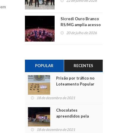
22 de julho de 2026
odem
Sicredi Ouro Branco
RS/MG amplia acesso
ao show dos 45 anos
20 de julho de 2026
para mais associados
POPULAR
RECENTES
Prisão por tráfico no
Loteamento Popular
18 de dezembro de 2021
Chocolates
apreendidos pela
Polícia são entregues
para crianças na
18 de dezembro de 2021