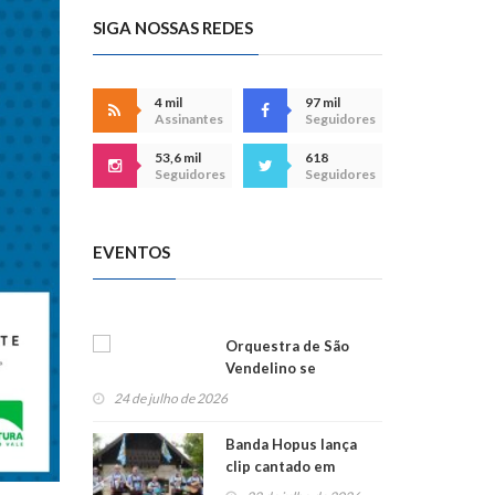
SIGA NOSSAS REDES
4 mil
97 mil
Assinantes
Seguidores
53,6 mil
618
Seguidores
Seguidores
EVENTOS
Orquestra de São
Vendelino se
apresenta na
24 de julho de 2026
Alemanha
Banda Hopus lança
clip cantado em
alemão e inglês