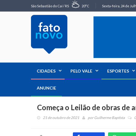
São Sebastião do Caí / RS
20°C
Sexta-feira, 24 de Jul
CIDADES
PELO VALE
ESPORTES
ANUNCIE
Começa o Leilão de obras de 
21 de outubro de 2021
por
Guilherme Baptista