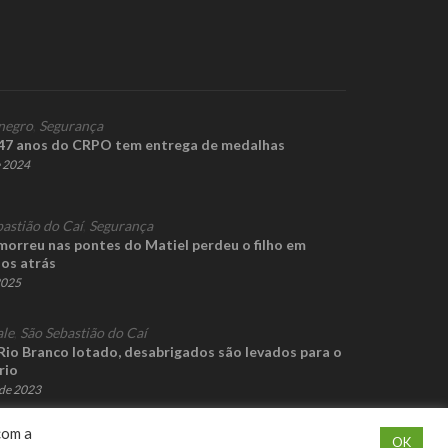
negro
,
Segurança
 47 anos do CRPO tem entrega de medalhas
e 2024
bastião do Caí
,
Segurança
morreu nas pontes do Matiel perdeu o filho em
nos atrás
2025
ale
,
São Sebastião do Caí
Rio Branco lotado, desabrigados são levados para o
rio
de 2023
com a
OK