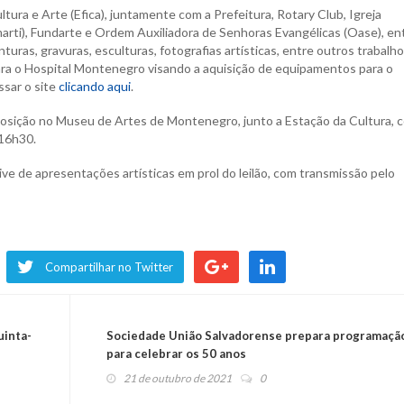
ultura e Arte (Efica), juntamente com a Prefeitura, Rotary Club, Igreja
arti), Fundarte e Ordem Auxiliadora de Senhoras Evangélicas (Oase), en
uras, gravuras, esculturas, fotografias artísticas, entre outros trabalho
ara o Hospital Montenegro visando a aquisição de equipamentos para o
sar o site
clicando aqui
.
posição no Museu de Artes de Montenegro, junto a Estação da Cultura, 
 16h30.
live de apresentações artísticas em prol do leilão, com transmissão pelo
Compartilhar no Twitter
uinta-
Sociedade União Salvadorense prepara programaçã
para celebrar os 50 anos
21 de outubro de 2021
0