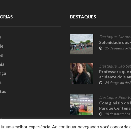
ORIAS
DESTAQUES
s
Destaque
,
Monte
Solenidade dos
le
19 de outubro d
es
ia
Destaque
,
São Se
Professora que 
nça
acidente dois a
s
25 de agosto de 
tas
Destaque
,
Pelo V
Com ginásio do 
Parque Centená
18 de novembro 
e
rantir uma melhor experiência. Ao continuar navegando você concorda 