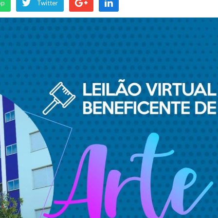
pp
Twitter