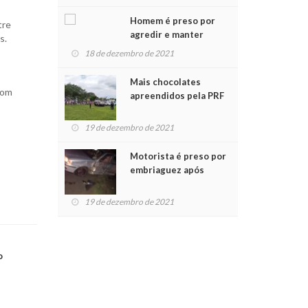
Chegada do Papai Noel
Homem é preso por
tre
agredir e manter
s.
mulher em cárcere
18 de dezembro de 2021
privado
Mais chocolates
com
apreendidos pela PRF
são entregues a
crianças no Natal
19 de dezembro de 2021
Solidário
Motorista é preso por
embriaguez após
acidente com dois
feridos
19 de dezembro de 2021
o