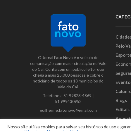
CATEG
Cidade
Pelo Va
Esport
O Jornal Fato Novo é o veículo de
comunicação com maior circulação no Vale
Econom
do Caí. Conta com um público leitor que
Segura
chega a mais 25.000 pessoas e cobre o
noticiário de todos os 18 municípios do
Evento
Vale do Caí.
Colunis
Telefones:
51 99823-4869
|
Blogs
51 999430952
Editais
guilherme.fatonovo@gmail.com
Anunci
Facebook
Instagram
Twitter
Nosso site utiliza cookies para salvar seu histórico de uso e ga