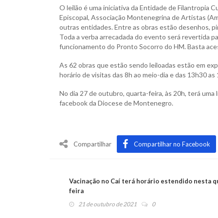
O leilão é uma iniciativa da Entidade de Filantropia C
Episcopal, Associação Montenegrina de Artistas (Am
outras entidades. Entre as obras estão desenhos, pint
Toda a verba arrecadada do evento será revertida p
funcionamento do Pronto Socorro do HM. Basta aces
As 62 obras que estão sendo leiloadas estão em ex
horário de visitas das 8h ao meio-dia e das 13h30 as
No dia 27 de outubro, quarta-feira, às 20h, terá uma 
facebook da Diocese de Montenegro.
Compartilhar
Compartilhar no Facebook
Vacinação no Caí terá horário estendido nesta q
feira
21 de outubro de 2021
0