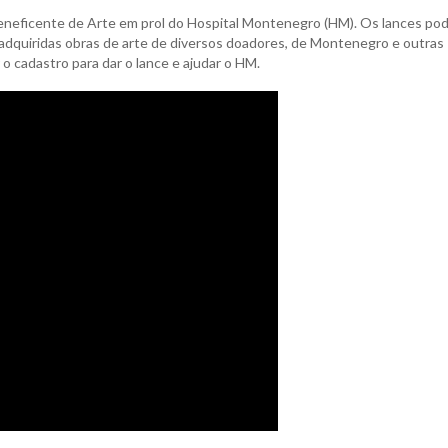
l Beneficente de Arte em prol do Hospital Montenegro (HM). Os lances p
 adquiridas obras de arte de diversos doadores, de Montenegro e outras
 o cadastro para dar o lance e ajudar o HM.