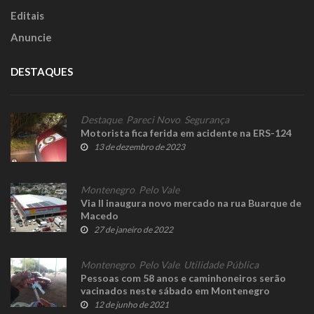
Editais
Anuncie
DESTAQUES
Destaque
,
Pareci Novo
,
Segurança
Motorista fica ferida em acidente na ERS-124
13 de dezembro de 2023
Montenegro
,
Pelo Vale
Via II inaugura novo mercado na rua Buarque de
Macedo
27 de janeiro de 2022
Montenegro
,
Pelo Vale
,
Utilidade Pública
Pessoas com 58 anos e caminhoneiros serão
vacinados neste sábado em Montenegro
12 de junho de 2021