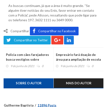
As buscas continuam, já que a área é muito grande. “Se
alguém tiver notícias do seu Enio, favor entrar em contato
com a Polícia”, pede Alisson, ressaltando que pode ligar para
os telefones 197, 3632 1111 ou 3649 0000.
Compartilhar
Compartilhar no Facebook
Compartilhar no Twitter
Polícia com cães farejadores
Empresário fará doação de
busca vestígios sobre
área para ampliação de escola
desaparecido
em Salvador do Sul
9 de junho de 2021
0
9 de junho de 2021
0
SOBRE O AUTOR
MAIS DO AUTOR
Guilherme Baptista
11896 Posts