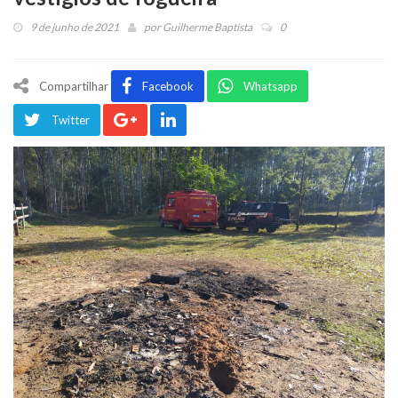
9 de junho de 2021
por
Guilherme Baptista
0
Compartilhar
Facebook
Whatsapp
Twitter