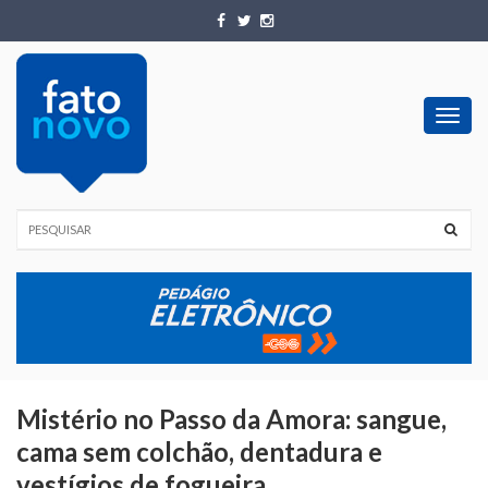
Toggl
navig
Mistério no Passo da Amora: sangue,
cama sem colchão, dentadura e
vestígios de fogueira