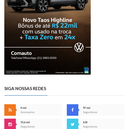
SIGA NOSSAS REDES
4 mil
97 mil
Assinantes
Seguidores
53,6 mil
618
Seguidores
Seguidores