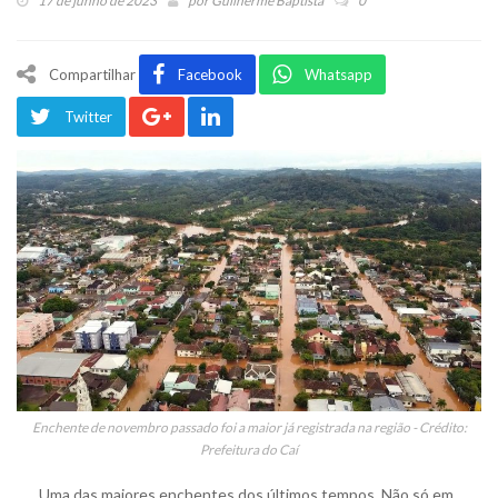
17 de junho de 2023
por
Guilherme Baptista
0
Compartilhar
Facebook
Whatsapp
Twitter
Enchente de novembro passado foi a maior já registrada na região - Crédito:
Prefeitura do Caí
Uma das maiores enchentes dos últimos tempos. Não só em