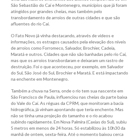
São Sebastião do Caí e Montenegro, municípios que já foram
atingidos por grandes cheias, mas também pelo
transbordamento de arroios de outras cidades e que são
afluentes do rio Caí.
O Fato Novo já vinha destacando, através de vídeos e
informações, os estragos causados pela elevação dos níveis
de arroios como Forromeco, Salvador, Brochier, Cadeia,
Maratá e outros. Cidades que não são banhadas pelo rio Caí,
mas que os arroios transbordaram e deixaram um rastro de
destruição. Foi o que aconteceu, por exemplo, em Salvador
do Sul, São José do Sul, Brochier e Maratá. E está impactando
na enchente em Montenegro.
Também a chuva na Serra, onde o rio tem sua nascente em
São Francisco de Paula, influenciou nas cheias da parte baixa
do Vale do Caí. As réguas da CPRM, que monitoram a bacia
hidrográfica, já vinham apontando que teria enchente. Mas
não se tinha uma projeção do tamanho e o rio acabou
subindo rapidamente. Em Nova Palmira (Caxias do Sul), subiu
5 metros em menos de 24 horas. Só estabilizou às 10h30 da
manhã de ontem, sexta-feira. Até o momento baixou cerca