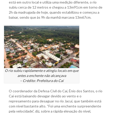
está em outro local e utiliza uma medição diferente, o rio
subiu cerca de 12 metros e chegou a 13m91cm em torno de
2h da madrugada de hoje, quando estabilizou e começou a
baixar, sendo que às 9h da manhã marcava 13m67cm.
O rio subiu rapidamente e atingiu locais em que
antes a enchente não alcançava
– Crédito: Prefeitura do Caí
O coordenador da Defesa Civil do Caí, Ênio dos Santos, o rio
Caí está baixando devagar devido ao vento e o
represamento para desaguar no rio Jacuí, que também está
com nível bastante alto. “Foi uma enchente surpreendente
pela velocidade”, diz, sobre a rápida elevação do nível,