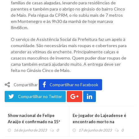
famílias de casas alagadas, levando para residências de
parentes e também para o abrigo no ginásio do bairro Cinco
de Maio. Pela régua da CPRM, o rio subiu mais de 7 metros
em Montenegro e às 9h30 da manhã de hoje marcava
8m68cm.
O serviço de Assistência Social da Prefeitura faz um apelo à
comunidade. São necessárias mais roupas e cobertores para
atender as vítimas da enchente. Principalmente calças e
casacos masculinos de inverno. Quem puder doar roupas de
cama também estará ajudando muito. A entrega deve ser
feita no Ginásio Cinco de Maio.
Compartilhar
Compartilhar no Facebook
Compartilhar no Twitter
Show nacional de Felipe
Ex-jogador do Lajeadense é
Araújo é confirmado na 15ª
encontrado morto na
Festur de Salvador do Sul
enchente em Bom Princípio
16 de junho de 2023
0
17 de junho de 2023
0