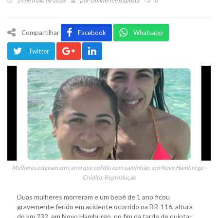
14 de maio de 2026
por
Guilherme Baptista
0
Compartilhar
Facebook
Whatsapp
Twitter
Mulheres estavam em carro que colidiu com caminhão, em Novo Hamburgo -
Crédito: Reprodução
Duas mulheres morreram e um bebê de 1 ano ficou
gravemente ferido em acidente ocorrido na BR-116, altura
do km 232, em Novo Hamburgo, no fim da tarde de quinta-