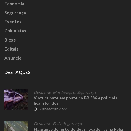
Economia
Segurança
Eventos
Colunistas
Blogs
Editais
Anuncie
DESTAQUES
Destaque
,
Montenegro
,
Segurança
Viatura bate em poste na BR 386 e policiais
ficam feridos
7 de abril de 2022
Destaque
,
Feliz
,
Segurança
Flagrante de furto de duas roçadeiras na Feliz