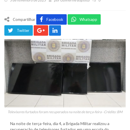
5 de novembro de 2025
por
Guilherme Baptista
0
Compartilhar
Facebook
Whatsapp
Twitter
Televisores furtados foram recuperados na noite de terça-feira - Crédito: BM
Na noite de terça-feira, dia 4, a Brigada Militar realizou a
recuperação de televisores furtados em uma escola do