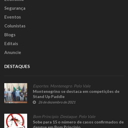
Segurança
Eventos
Colunistas
Blogs
Editais
Anuncie
DESTAQUES
Esportes
,
Montenegro
,
Pelo Vale
Montenegrino se destaca em competições de
Stand Up Paddle
26 de dezembro de 2021
Bom Princípio
,
Destaque
,
Pelo Vale
Sobe para 15 o número de casos confirmados de
dengue em Bom Princípio