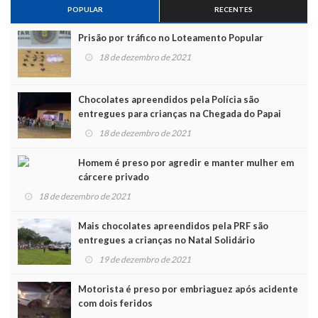
POPULAR
RECENTES
Prisão por tráfico no Loteamento Popular
18 de dezembro de 2021
Chocolates apreendidos pela Polícia são
entregues para crianças na Chegada do Papai
Noel
18 de dezembro de 2021
Homem é preso por agredir e manter mulher em
cárcere privado
18 de dezembro de 2021
Mais chocolates apreendidos pela PRF são
entregues a crianças no Natal Solidário
19 de dezembro de 2021
Motorista é preso por embriaguez após acidente
com dois feridos