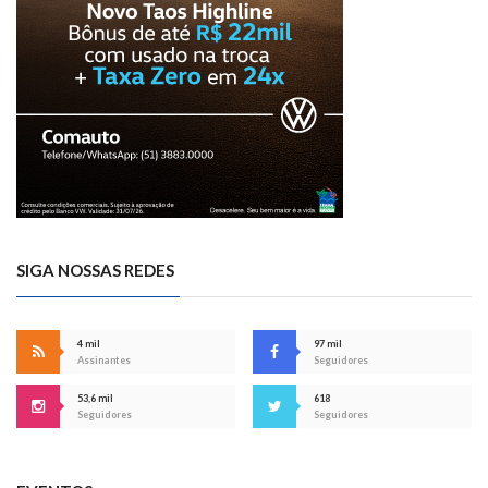
SIGA NOSSAS REDES
4 mil
97 mil
Assinantes
Seguidores
53,6 mil
618
Seguidores
Seguidores