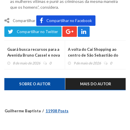
as mulheres vítimas e punir as criminosas da mesma maneira
que os homens”, considera.
Compartilhar
Compartilhar no Facebook
Compartilhar no Twitter
Guará busca recursos para a
A volta do Caí Shopping ao
Avenida Bruno Cassel e nova
centro de São Sebastião do
escola no bairro São Martim
Caí
8 de maio de 2026
0
9 de maio de 2026
0
SOBRE O AUTOR
MAIS DO AUTOR
Guilherme Baptista
11908 Posts