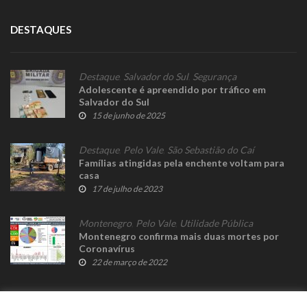
DESTAQUES
Destaque
,
Salvador do Sul
,
Segurança
Adolescente é apreendido por tráfico em
Salvador do Sul
15 de junho de 2025
Destaque
,
Pelo Vale
,
São Sebastião do Caí
Famílias atingidas pela enchente voltam para
casa
17 de julho de 2023
Montenegro
,
Pelo Vale
,
Utilidade Pública
Montenegro confirma mais duas mortes por
Coronavírus
22 de março de 2022