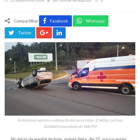
25 de junho de 2026
por
Guilherme Baptista
0
Compartilhar
Facebook
Whatsapp
Twitter
Automóvel capotou e vítimas foram socorridas - Crédito: Luciano
DoVale/Comunidade do Vale FM
No início da manhã de hoje, quinta-feira, dia 25, pouco antes