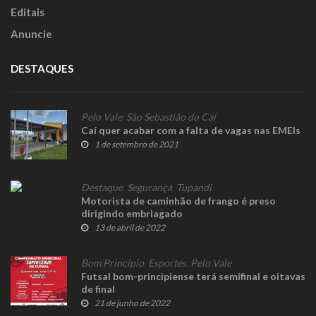
Editais
Anuncie
DESTAQUES
Pelo Vale
,
São Sebastião do Caí
Caí quer acabar com a falta de vagas nas EMEIs
1 de setembro de 2021
Destaque
,
Segurança
,
Tupandi
Motorista de caminhão de frango é preso
dirigindo embriagado
13 de abril de 2022
Bom Princípio
,
Esportes
,
Pelo Vale
Futsal bom-principiense terá semifinal e oitavas
de final
21 de junho de 2022