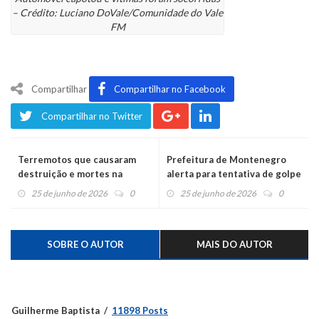
– Crédito: Luciano DoVale/Comunidade do Vale
FM
Compartilhar
Compartilhar no Facebook
Compartilhar no Twitter
Terremotos que causaram
Prefeitura de Montenegro
destruição e mortes na
alerta para tentativa de golpe
Venezuela foram sentidos no
envolvendo suposta
25 de junho de 2026
0
25 de junho de 2026
0
Brasil
renovação de alvará
SOBRE O AUTOR
MAIS DO AUTOR
Guilherme Baptista
11898 Posts