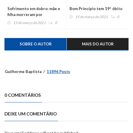
Sofrimento em dobro: mãe e
Bom Princípio tem 19º óbito
filha morreram por
15 de março de 2021
0
coronavírus
15 de março de 2021
0
SOBRE O AUTOR
MAIS DO AUTOR
Guilherme Baptista
11896 Posts
0 COMENTÁRIOS
DEIXE UM COMENTÁRIO
Your email address will not be published.