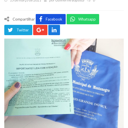
15 de março de 2021
por
Guilherme Baptista
0
Compartilhar
Facebook
Whatsapp
Twitter