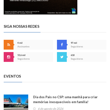
SIGA NOSSAS REDES
4 mil
97 mil
Assinantes
Seguidores
53,6 mil
618
Seguidores
Seguidores
EVENTOS
Dia dos Pais no CSP: uma manhã para criar
memórias inesquecíveis em família!
6 de agosto de 2026