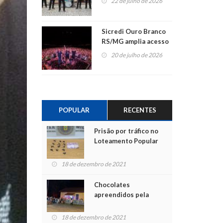
22 de julho de 2026
Sicredi Ouro Branco
RS/MG amplia acesso
ao show dos 45 anos
20 de julho de 2026
para mais associados
POPULAR
RECENTES
Prisão por tráfico no
Loteamento Popular
18 de dezembro de 2021
Chocolates
apreendidos pela
Polícia são entregues
para crianças na
18 de dezembro de 2021