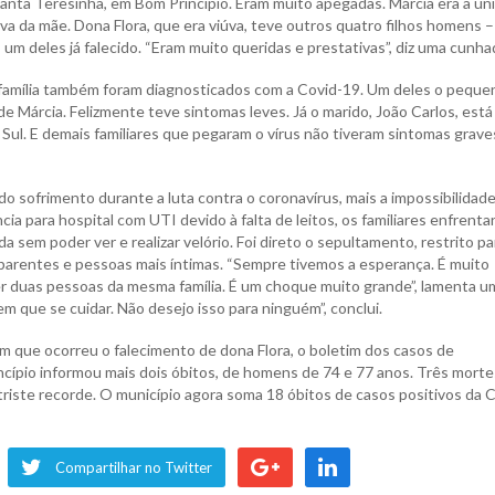
anta Teresinha, em Bom Princípio. Eram muito apegadas. Márcia era a ún
ava da mãe. Dona Flora, que era viúva, teve outros quatro filhos homens –
um deles já falecido. “Eram muito queridas e prestativas”, diz uma cunha
família também foram diagnosticados com a Covid-19. Um deles o peque
 de Márcia. Felizmente teve sintomas leves. Já o marido, João Carlos, está
Sul. E demais familiares que pegaram o vírus não tiveram sintomas graves
do sofrimento durante a luta contra o coronavírus, mais a impossibilidad
cia para hospital com UTI devido à falta de leitos, os familiares enfrent
 sem poder ver e realizar velório. Foi direto o sepultamento, restrito pa
parentes e pessoas mais íntimas. “Sempre tivemos a esperança. É muito
er duas pessoas da mesma família. É um choque muito grande”, lamenta u
em que se cuidar. Não desejo isso para ninguém”, conclui.
m que ocorreu o falecimento de dona Flora, o boletim dos casos de
ncípio informou mais dois óbitos, de homens de 74 e 77 anos. Três morte
triste recorde. O município agora soma 18 óbitos de casos positivos da 
Compartilhar no Twitter