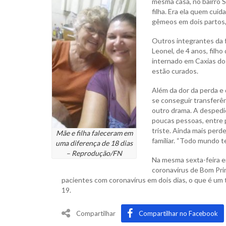
mesma casa, no bairro S
filha. Era ela quem cuid
gêmeos em dois partos, 
Outros integrantes da 
Leonel, de 4 anos, filho
internado em Caxias do 
estão curados.
Além da dor da perda e 
se conseguir transferên
outro drama. A despedida
poucas pessoas, entre 
triste. Ainda mais perd
Mãe e filha faleceram em
familiar. “Todo mundo t
uma diferença de 18 dias
– Reprodução/FN
Na mesma sexta-feira e
coronavírus de Bom Pri
pacientes com coronavírus em dois dias, o que é um 
19.
Compartilhar
Compartilhar no Facebook