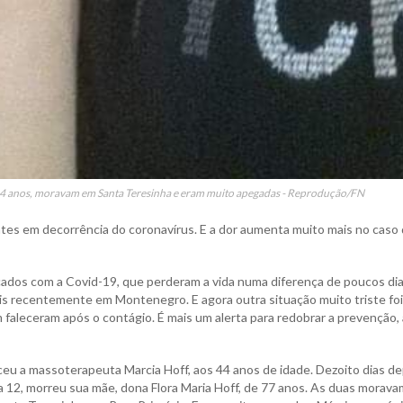
 de 44 anos, moravam em Santa Teresinha e eram muito apegadas - Reprodução/FN
ntes em decorrência do coronavírus. E a dor aumenta muito mais no caso
cados com a Covid-19, que perderam a vida numa diferença de poucos dia
s recentemente em Montenegro. E agora outra situação muito triste foi
 faleceram após o contágio. É mais um alerta para redobrar a prevenção,
ceu a massoterapeuta Marcia Hoff, aos 44 anos de idade. Dezoito dias de
dia 12, morreu sua mãe, dona Flora Maria Hoff, de 77 anos. As duas morava