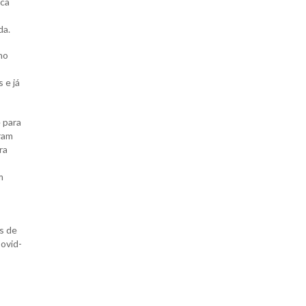
ica
da.
no
 e já
e para
aram
ra
m
s de
Covid-