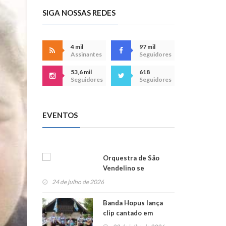
SIGA NOSSAS REDES
4 mil
97 mil
Assinantes
Seguidores
53,6 mil
618
Seguidores
Seguidores
EVENTOS
Orquestra de São
Vendelino se
apresenta na
24 de julho de 2026
Alemanha
Banda Hopus lança
clip cantado em
alemão e inglês