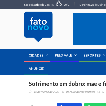
São Sebastião do Caí / RS
20°C
Domingo, 26 de Julho 
CIDADES
PELO VALE
ESPORTES
ANUNCIE
Sofrimento em dobro: mãe e f
15 de março de 2021
por
Guilherme Baptista
0