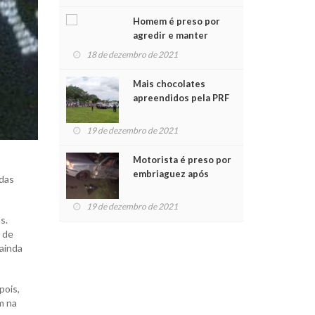
Chegada do Papai Noel
Homem é preso por
agredir e manter
mulher em cárcere
18 de dezembro de 2021
privado
Mais chocolates
apreendidos pela PRF
são entregues a
crianças no Natal
19 de dezembro de 2021
Solidário
Motorista é preso por
embriaguez após
 das
acidente com dois
feridos
19 de dezembro de 2021
s.
 de
 ainda
pois,
m na