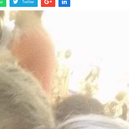
pp
Twitter