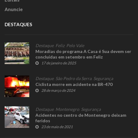
Anuncie
DESTAQUES
Destaque
,
Feliz
,
Pelo Vale
Moradias do programa A Casa é Sua devem ser
concluídas em setembro em Feliz
17 de janeiro de 2025
Destaque
,
São Pedro da Serra
,
Segurança
Ciclista morre em acidente na BR-470
28 de março de 2024
Destaque
,
Montenegro
,
Segurança
Acidentes no centro de Montenegro deixam
feridos
23 de maio de 2021