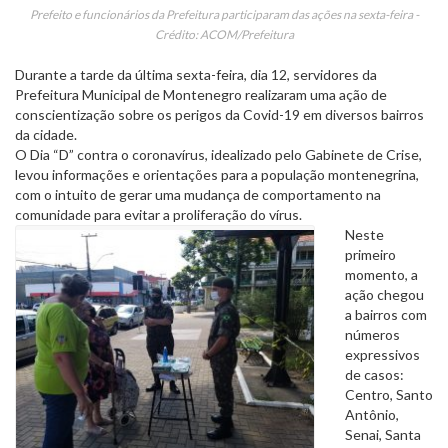
Prefeito e funcionários da Prefeitura participaram das ações na sexta-feira -
Crédito: ACOM/Prefeitura
Durante a tarde da última sexta-feira, dia 12, servidores da
Prefeitura Municipal de Montenegro realizaram uma ação de
conscientização sobre os perigos da Covid-19 em diversos bairros
da cidade.
O Dia “D” contra o coronavírus, idealizado pelo Gabinete de Crise,
levou informações e orientações para a população montenegrina,
com o intuito de gerar uma mudança de comportamento na
comunidade para evitar a proliferação do vírus.
Neste
primeiro
momento, a
ação chegou
a bairros com
números
expressivos
de casos:
Centro, Santo
Antônio,
Senai, Santa