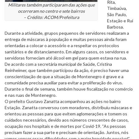
Rita,
Militares também participaram das ações que
Timbaúva,
ocorreram no centro e sete bairros
São Paulo,
– Crédito: ACOM/Prefeitura
Estação e Rui
Barbosa.
Durante a atividade, grupos pequenos de servidores realizaram a
entrega de máscaras à população e muitas pessoas ainda foram
orientadas a colocar o acessório e a respeitar os protocolos
sanitários e de distanciamento. Em alguns casos, os servidores e
servidoras forneciam até álcool em gel para quem estava na rua.
De acordo com a secretária municipal de Saúde, Cristina
Reinheimer, que também participou da ação, é preciso haver uma
conscientização de que a situação de Montenegro é grave e a
comunidade precisa auxiliar para evitar a proliferação do vírus.
Durante o final de semana, também houve fiscalização no comércio
e nas ruas de Montenegro.
O prefeito Gustavo Zanatta acompanhou as ações no bairro
Estação. Zanatta conversou com moradores, distribuiu máscaras e
orientou as pessoas para que evitem aglomerações e tomem os
cuidados necessários, devido aos números crescentes de casos,
ocupação nos hospitais e de mortes por Covid-19. “As pessoas
precisam fazer a sua parte e precisam de orientação. Juntos, nós
vamos vencer essas dificuldades com a maior brevidade possível”,