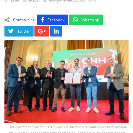
12 de maio de 2025
por
Guilherme Baptista
0
Compartilhar
Facebook
Whatsapp
Twitter
Com investimento de R$ 13,8 milhões, o objetivo é facilitar o acesso de pessoas
em vulnerabilidade ao mercado de trabalho - Foto: Maurício Tonetto/Secom