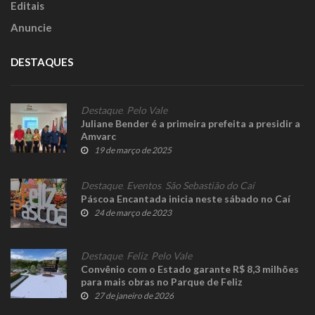
Editais
Anuncie
DESTAQUES
Destaque
,
Pelo Vale
Juliane Bender é a primeira prefeita a presidir a
Amvarc
19 de março de 2025
Destaque
,
Eventos
,
São Sebastião do Caí
Páscoa Encantada inicia neste sábado no Caí
24 de março de 2023
Destaque
,
Feliz
,
Pelo Vale
Convênio com o Estado garante R$ 8,3 milhões
para mais obras no Parque de Feliz
27 de janeiro de 2026