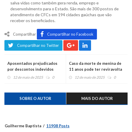
salva vidas como também gera renda, emprego e
desenvolvimento para o Estado. São mais de 300 postos de
atendimento de CFCs em 194 cidades gaúchas que vão
receber os beneficiados.
Compartilhar
Compartilhar no Facebook
Compartilhar no Twitter
Aposentados prejudicados
Caso da morte de menina de
por descontos indevidos
11 anos pode ter reviravolta
serão notificados nesta
12 de maio de 2025
0
12 de maio de 2025
0
terça-feira
SOBRE O AUTOR
MAIS DO AUTOR
Guilherme Baptista
11908 Posts