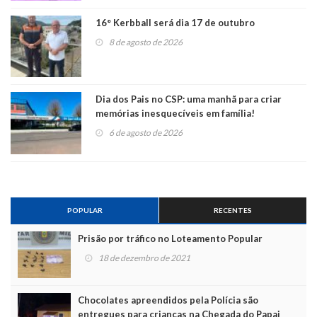
16° Kerbball será dia 17 de outubro
8 de agosto de 2026
Dia dos Pais no CSP: uma manhã para criar
memórias inesquecíveis em família!
6 de agosto de 2026
POPULAR
RECENTES
Prisão por tráfico no Loteamento Popular
18 de dezembro de 2021
Chocolates apreendidos pela Polícia são
entregues para crianças na Chegada do Papai