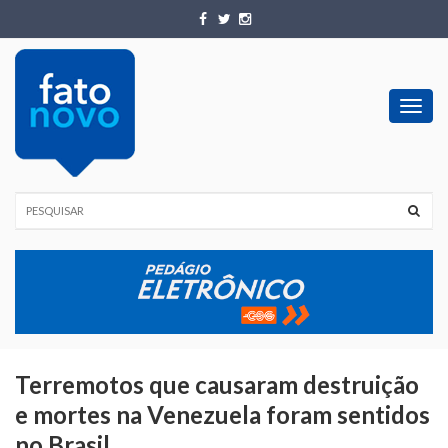
Toggl
navig
Terremotos que causaram destruição
e mortes na Venezuela foram sentidos
no Brasil