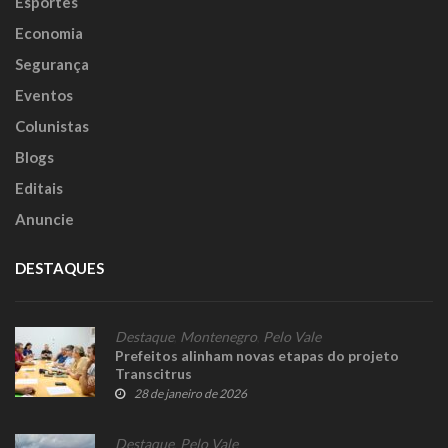
Esportes
Economia
Segurança
Eventos
Colunistas
Blogs
Editais
Anuncie
DESTAQUES
Destaque
,
Montenegro
,
Pelo Vale
Prefeitos alinham novas etapas do projeto
Transcitrus
28 de janeiro de 2026
Destaque
,
Pelo Vale