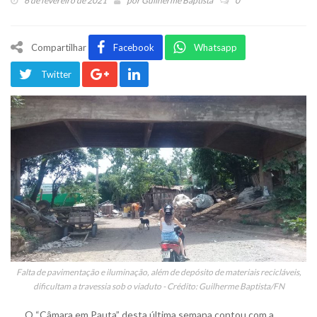
6 de fevereiro de 2021
por
Guilherme Baptista
0
Compartilhar
Facebook
Whatsapp
Twitter
Falta de pavimentação e iluminação, além de depósito de materiais recicláveis,
dificultam a travessia sob o viaduto - Crédito: Guilherme Baptista/FN
O “Câmara em Pauta” desta última semana contou com a