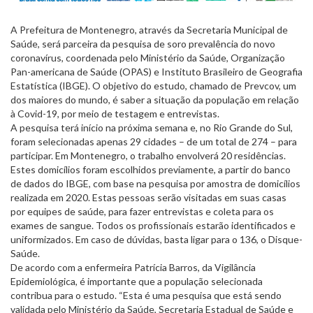
A Prefeitura de Montenegro, através da Secretaria Municipal de
Saúde, será parceira da pesquisa de soro prevalência do novo
coronavírus, coordenada pelo Ministério da Saúde, Organização
Pan-americana de Saúde (OPAS) e Instituto Brasileiro de Geografia
Estatística (IBGE). O objetivo do estudo, chamado de Prevcov, um
dos maiores do mundo, é saber a situação da população em relação
à Covid-19, por meio de testagem e entrevistas.
A pesquisa terá início na próxima semana e, no Rio Grande do Sul,
foram selecionadas apenas 29 cidades – de um total de 274 – para
participar. Em Montenegro, o trabalho envolverá 20 residências.
Estes domicílios foram escolhidos previamente, a partir do banco
de dados do IBGE, com base na pesquisa por amostra de domicílios
realizada em 2020. Estas pessoas serão visitadas em suas casas
por equipes de saúde, para fazer entrevistas e coleta para os
exames de sangue. Todos os profissionais estarão identificados e
uniformizados. Em caso de dúvidas, basta ligar para o 136, o Disque-
Saúde.
De acordo com a enfermeira Patrícia Barros, da Vigilância
Epidemiológica, é importante que a população selecionada
contribua para o estudo. “Esta é uma pesquisa que está sendo
validada pelo Ministério da Saúde, Secretaria Estadual de Saúde e