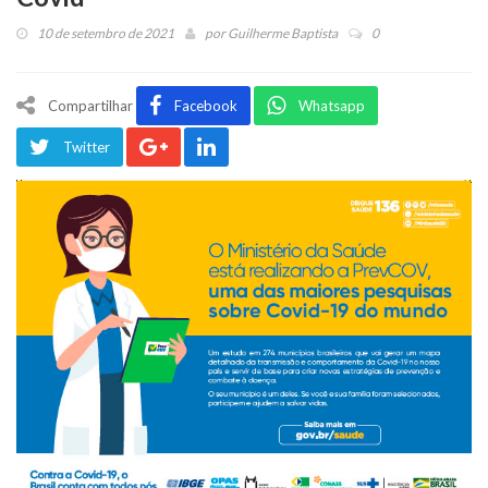
10 de setembro de 2021
por
Guilherme Baptista
0
Compartilhar
Facebook
Whatsapp
Twitter