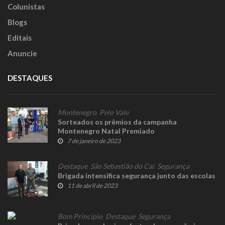
Colunistas
Blogs
Editais
Anuncie
DESTAQUES
Montenegro
,
Pelo Vale
Sorteados os prêmios da campanha
Montenegro Natal Premiado
7 de janeiro de 2023
Destaque
,
São Sebastião do Caí
,
Segurança
Brigada intensifica segurança junto das escolas
11 de abril de 2023
Bom Princípio
,
Destaque
,
Segurança