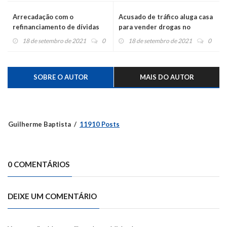
Arrecadação com o
Acusado de tráfico aluga casa
refinanciamento de dívidas
para vender drogas no
ultrapassa R$ 1 milhão
Centenário
18 de setembro de 2021
0
18 de setembro de 2021
0
SOBRE O AUTOR
MAIS DO AUTOR
Guilherme Baptista
11910 Posts
0 COMENTÁRIOS
DEIXE UM COMENTÁRIO