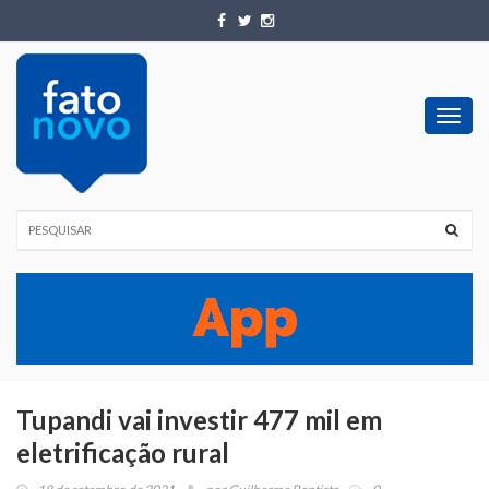
Toggl
navig
Tupandi vai investir 477 mil em
eletrificação rural