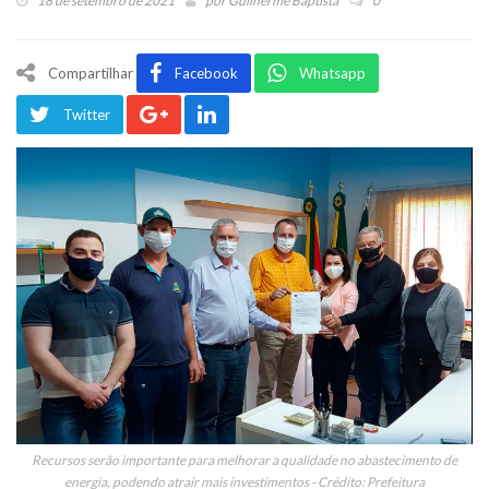
18 de setembro de 2021
por
Guilherme Baptista
0
Compartilhar
Facebook
Whatsapp
Twitter
Recursos serão importante para melhorar a qualidade no abastecimento de
energia, podendo atrair mais investimentos - Crédito: Prefeitura