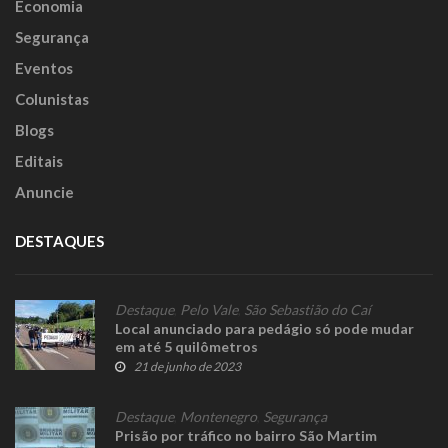
Economia
Segurança
Eventos
Colunistas
Blogs
Editais
Anuncie
DESTAQUES
Destaque
,
Pelo Vale
,
São Sebastião do Caí
Local anunciado para pedágio só pode mudar
em até 5 quilômetros
21 de junho de 2023
Destaque
,
Montenegro
,
Segurança
Prisão por tráfico no bairro São Martim