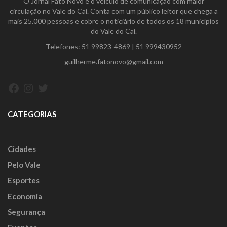
O Jornal Fato Novo é o veículo de comunicação com maior
circulação no Vale do Caí. Conta com um público leitor que chega a
mais 25.000 pessoas e cobre o noticiário de todos os 18 municípios
do Vale do Caí.
Telefones:
51 99823-4869
|
51 999430952
guilherme.fatonovo@gmail.com
Facebook
Instagram
Twitter
CATEGORIAS
Cidades
Pelo Vale
Esportes
Economia
Segurança