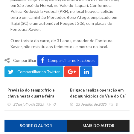
em São José do Herval, no Vale do Taquari. Conforme a
Polícia Rodoviária Federal (PRF), no local houve a colisão
entre um caminhão Mercedes Benz Atego, emplacado em
Itajaí (SC) e um automóvel Peugeot 206, com placas de
Fontoura Xavier.
O motorista do carro, de 31 anos, morador de Fontoura
Xavier, não resistiu aos ferimentos e morreu no local.
Compartilhar
Compartilhar no Facebook
Compartilhar no Twitter
Previsão do tempo: frio e
Brigada realiza operação em
chuva nesta quarta-feira
dez municípios do Vale do Caí
23 de julho de 2025
0
23 de julho de 2025
0
SOBRE O AUTOR
MAIS DO AUTOR