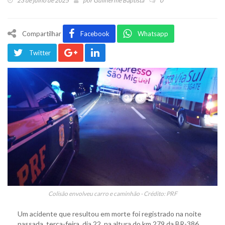
23 de julho de 2025
por
Guilherme Baptista
0
Compartilhar
Facebook
Whatsapp
Twitter
Colisão envolveu carro e caminhão - Crédito: PRF
Um acidente que resultou em morte foi registrado na noite
passada, terça-feira, dia 22, na altura do km 279 da BR-386,