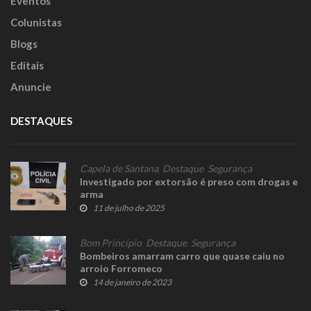
Eventos
Colunistas
Blogs
Editais
Anuncie
DESTAQUES
Capela de Santana
,
Destaque
,
Segurança
Investigado por extorsão é preso com drogas e
arma
11 de julho de 2025
Bom Princípio
,
Destaque
,
Segurança
Bombeiros amarram carro que quase caiu no
arroio Forromeco
14 de janeiro de 2023