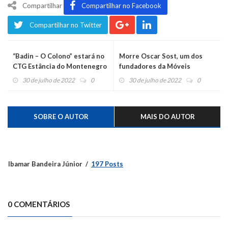
Compartilhar
Compartilhar no Facebook
Compartilhar no Twitter
“Badin – O Colono” estará no
Morre Oscar Sost, um dos
CTG Estância do Montenegro
fundadores da Móveis
Kappesberg
30 de julho de 2022
0
30 de julho de 2022
0
SOBRE O AUTOR
MAIS DO AUTOR
Ibamar Bandeira Júnior
197 Posts
0 COMENTÁRIOS