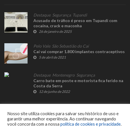
Destaque
,
Segurança
,
Tupandi
Acusado de tráfico é preso em Tupandi com
cocaína, crack e maconha
26 de janeiro de 2025
Pelo Vale
,
São Sebastião do Caí
Caí vai comprar 1.800 implantes contraceptivos
5 de abril de 2021
Destaque
,
Montenegro
,
Segurança
Carro bate em poste e motorista fica ferido na
Costa da Serra
12 de junho de 2022
Nosso site utiliza cookies para salvar seu histórico de uso e
garantir uma melhor experiência. Ao continuar navegando
você concorda com a nossa
política de cookies e privacidade
.
© 2023 Fato Novo - Todos os direitos reservados. Desenvolvido por