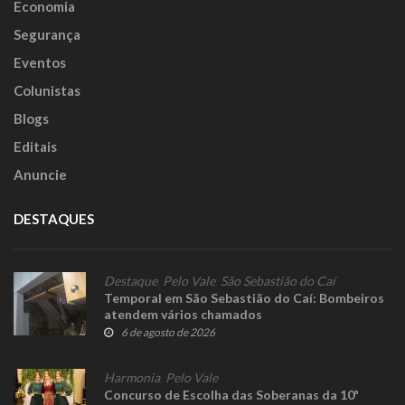
Economia
Segurança
Eventos
Colunistas
Blogs
Editais
Anuncie
DESTAQUES
Destaque
,
Pelo Vale
,
São Sebastião do Caí
Temporal em São Sebastião do Caí: Bombeiros
atendem vários chamados
6 de agosto de 2026
Harmonia
,
Pelo Vale
Concurso de Escolha das Soberanas da 10ª