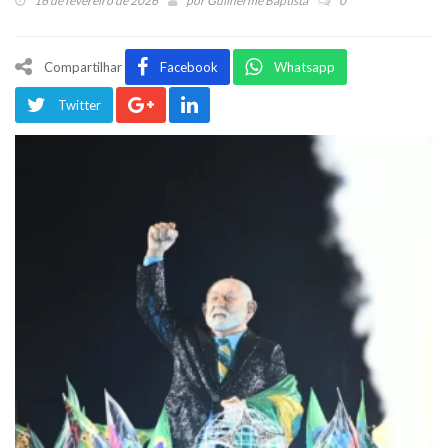
16 de fevereiro de 2026
por
Guilherme Baptista
0
Compartilhar
Facebook
Whatsapp
Twitter