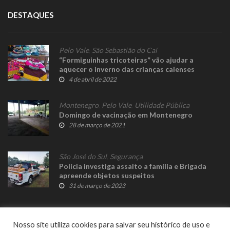
DESTAQUES
Pelo Vale
,
São Sebastião do Caí
“Formiguinhas tricoteiras” vão ajudar a
aquecer o inverno das crianças caienses
4 de abril de 2022
Montenegro
,
Pelo Vale
,
Utilidade Pública
Domingo de vacinação em Montenegro
28 de março de 2021
São José do Sul
,
Segurança
Polícia investiga assalto a família e Brigada
apreende objetos suspeitos
31 de março de 2023
Nosso site utiliza cookies para salvar seu histórico de uso e