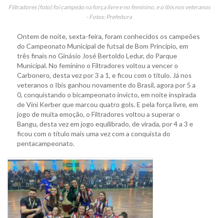
Filtradores (foto) foi campeão na força livre e no feminino, e o Ibis nos veteranos
- Fotos: Prefeitura
Ontem de noite, sexta-feira, foram conhecidos os campeões
do Campeonato Municipal de futsal de Bom Princípio, em
três finais no Ginásio José Bertoldo Ledur, do Parque
Municipal. No feminino o Filtradores voltou a vencer o
Carbonero, desta vez por 3 a 1, e ficou com o título. Já nos
veteranos o Ibis ganhou novamente do Brasil, agora por 5 a
0, conquistando o bicampeonato invicto, em noite inspirada
de Vini Kerber que marcou quatro gols. E pela força livre, em
jogo de muita emoção, o Filtradores voltou a superar o
Bangu, desta vez em jogo equilibrado, de virada, por 4 a 3 e
ficou com o título mais uma vez com a conquista do
pentacampeonato.