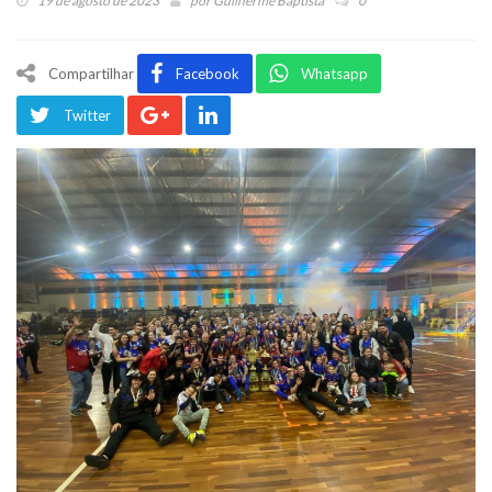
19 de agosto de 2023
por
Guilherme Baptista
0
Compartilhar
Facebook
Whatsapp
Twitter