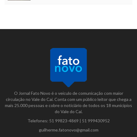
O Jornal Fato Novo é o veículo de comunicação com maior
circulação no Vale do Caí. Conta com um público leitor que chega a
mais 25.000 pessoas e cobre o noticiário de todos os 18 municípios
do Vale do Caí.
Telefones:
51 99823-4869
|
51 999430952
guilherme.fatonovo@gmail.com