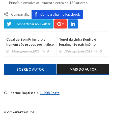
Princípio envolve atualmente cerca de 150 atletas.
Compartilhar
Compartilhar no Facebook
Compartilhar no Twitter
Casal de Bom Princípio e
Túnel da Linha Bonita é
homem são presos por tráfico
legalmente patrimônio
no Caí
salvadorense
19 de agosto de 2023
0
19 de agosto de 2023
0
SOBRE O AUTOR
MAIS DO AUTOR
Guilherme Baptista
11908 Posts
0 COMENTÁRIOS